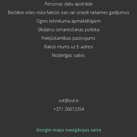
Personas datu apstrāde
Biežākie vides riska faktori, kas var izraisīt nelaimes gadījumus
Ogres tehnikuma apmeklētājiem
Sīkdatņu izmantošanas politika
Piekļūstamības paziņojums
Raksti mums uz E-adresi
Noderīgas saites
ovt@ovt.lv
+371 26612354
Google maps navigācijas saite