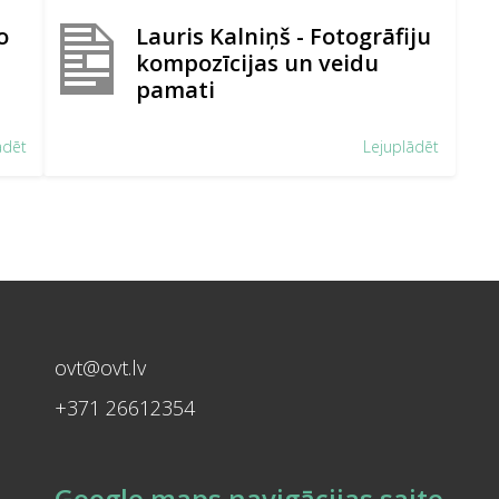
o
Lauris Kalniņš - Fotogrāfiju
kompozīcijas un veidu
pamati
ādēt
Lejuplādēt
ovt@ovt.lv
+371 26612354
Google maps navigācijas saite