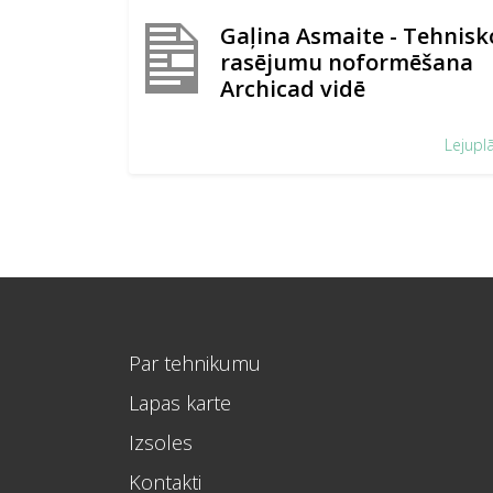
Gaļina Asmaite - Tehnisk
rasējumu noformēšana
Archicad vidē
Lejupl
Par tehnikumu
Lapas karte
Izsoles
Kontakti