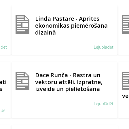
Linda Pastare - Aprites
ekonomikas piemērošana
dizainā
ādēt
Lejuplādēt
ā
Dace Runča - Rastra un
ati
vektoru attēli. Izpratne,
s
izveide un pielietošana
ve
Lejuplādēt
ādēt