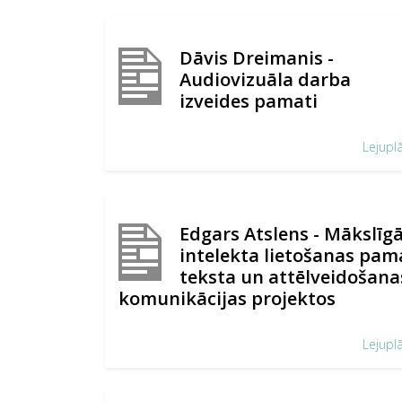
Dāvis Dreimanis -
Audiovizuāla darba
izveides pamati
Lejupl
Edgars Atslens - Mākslīg
intelekta lietošanas pam
teksta un attēlveidošana
komunikācijas projektos
Lejupl