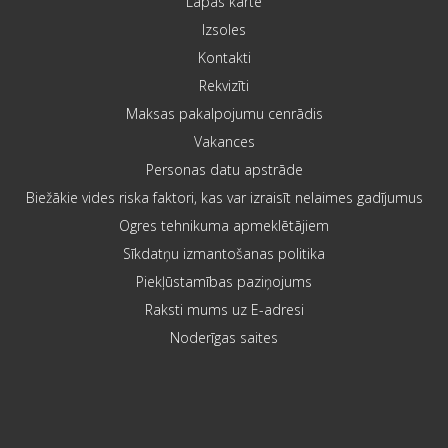
Lapas karte
Izsoles
Kontakti
Rekvizīti
Maksas pakalpojumu cenrādis
Vakances
Personas datu apstrāde
Biežākie vides riska faktori, kas var izraisīt nelaimes gadījumus
Ogres tehnikuma apmeklētājiem
Sīkdatņu izmantošanas politika
Piekļūstamības paziņojums
Raksti mums uz E-adresi
Noderīgas saites