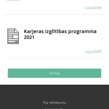
Lejuplādēt
Karjeras izglītības programma
2021
Lejuplādēt
Arhīvs
Par tehnikumu