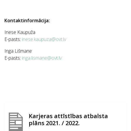
Kontaktinformācija:
Inese Kaupuža
E-pasts:
inese.kaupuza@ovt.lv
Inga Lišmane
E-pasts:
inga.lismane@ovt.lv
Karjeras attīstības atbalsta
plāns 2021. / 2022.