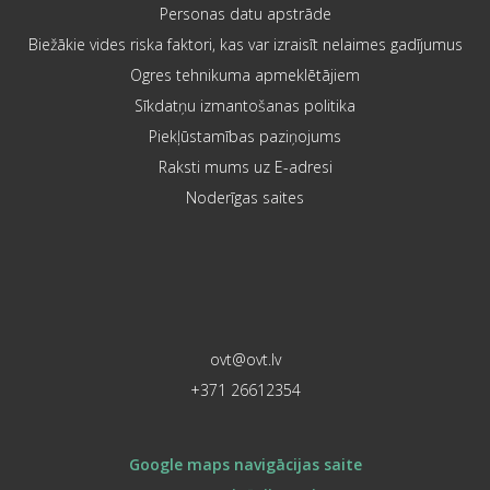
Personas datu apstrāde
Biežākie vides riska faktori, kas var izraisīt nelaimes gadījumus
Ogres tehnikuma apmeklētājiem
Sīkdatņu izmantošanas politika
Piekļūstamības paziņojums
Raksti mums uz E-adresi
Noderīgas saites
ovt@ovt.lv
+371 26612354
Google maps navigācijas saite