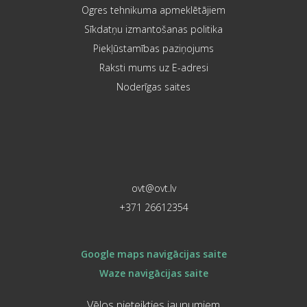
Ogres tehnikuma apmeklētājiem
Sīkdatņu izmantošanas politika
Piekļūstamības paziņojums
Raksti mums uz E-adresi
Noderīgas saites
ovt@ovt.lv
+371 26612354
Google maps navigācijas saite
Waze navigācijas saite
Vēlos pieteikties jaunumiem