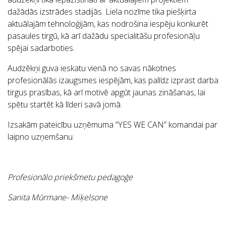
dažādās izstrādes stadijās. Liela nozīme tika piešķirta
aktuālajām tehnoloģijām, kas nodrošina iespēju konkurēt
pasaules tirgū, kā arī dažādu specialitāšu profesionāļu
spējai sadarboties.
Audzēkņi guva ieskatu vienā no savas nākotnes
profesionālās izaugsmes iespējām, kas palīdz izprast darba
tirgus prasības, kā arī motivē apgūt jaunas zināšanas, lai
spētu startēt kā līderi savā jomā.
Izsakām pateicību uzņēmuma “YES WE CAN” komandai par
laipno uzņemšanu.
Profesionālo priekšmetu pedagoģe
Sanita Mūrmane- Miķelsone