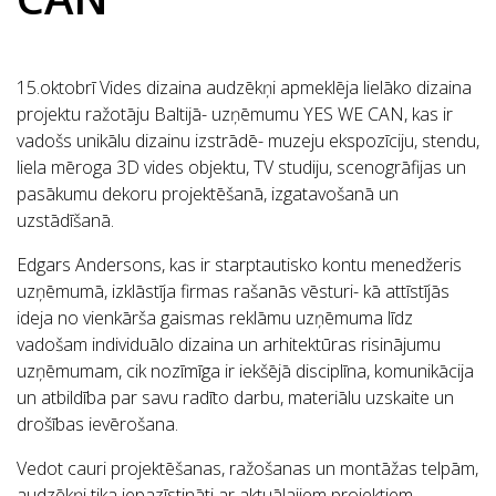
15.oktobrī Vides dizaina audzēkņi apmeklēja lielāko dizaina
projektu ražotāju Baltijā- uzņēmumu YES WE CAN, kas ir
vadošs unikālu dizainu izstrādē- muzeju ekspozīciju, stendu,
liela mēroga 3D vides objektu, TV studiju, scenogrāfijas un
pasākumu dekoru projektēšanā, izgatavošanā un
uzstādīšanā.
Edgars Andersons, kas ir starptautisko kontu menedžeris
uzņēmumā, izklāstīja firmas rašanās vēsturi- kā attīstījās
ideja no vienkārša gaismas reklāmu uzņēmuma līdz
vadošam individuālo dizaina un arhitektūras risinājumu
uzņēmumam, cik nozīmīga ir iekšējā disciplīna, komunikācija
un atbildība par savu radīto darbu, materiālu uzskaite un
drošības ievērošana.
Vedot cauri projektēšanas, ražošanas un montāžas telpām,
audzēkņi tika iepazīstināti ar aktuālajiem projektiem