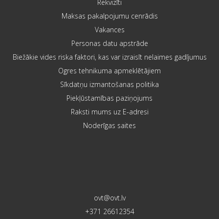
Rekvizīti
Maksas pakalpojumu cenrādis
Vakances
Personas datu apstrāde
Biežākie vides riska faktori, kas var izraisīt nelaimes gadījumus
Ogres tehnikuma apmeklētājiem
Sīkdatņu izmantošanas politika
Piekļūstamības paziņojums
Raksti mums uz E-adresi
Noderīgas saites
ovt@ovt.lv
+371 26612354