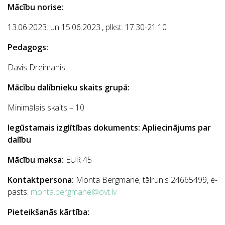
Mācību norise:
13.06.2023.
un
15.06.2023.,
plkst. 17:30-21:10
Pedagogs:
Dāvis Dreimanis
Mācību dalībnieku skaits grupā:
Minimālais skaits – 10
Iegūstamais izglītības dokuments: Apliecinājums par
dalību
Mācību maksa:
EUR 45
Kontaktpersona:
Monta Bergmane, tālrunis 24665499, e-
pasts:
monta.bergmane@ovt.lv
Pieteikšanās kārtība: