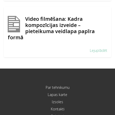
Video filmēšana: Kadra
kompozīcijas izveide –
pieteikuma veidlapa papīra
formā
Lejuplādēt
Par tehnikumu
Lapas karte
Izsoles
Kontakti