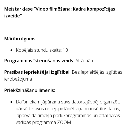
Meistarklase “Video filmēšana: Kadra kompozīcijas
izveide”
Mācību ilgums:
Kopējais stundu skaits:
10
Programmas īstenošanas veids:
Attālināti
Prasības iepriekšējai izglītībai
:
Bez iepriekšējās izglītības
ierobežojuma
Priekšzināšanu līmenis:
Dalībniekam jāpārzina savs dators, jāspēj organizēt,
pārsūtīt savus un lejupielādēt viņam nosūtītos failus,
jāpārvalda tīmekļa pārlūkprogrammas un attālinātās
vadības programma ZOOM.