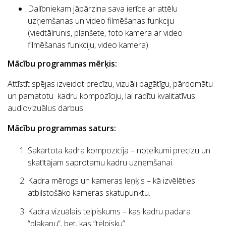
Dalībniekam jāpārzina sava ierīce ar attēlu
uzņemšanas un video filmēšanas funkciju
(viedtālrunis, planšete, foto kamera ar video
filmēšanas funkciju, video kamera).
Mācību programmas mērķis:
Attīstīt spējas izveidot precīzu, vizuāli bagātīgu, pārdomātu
un pamatotu kadru kompozīciju, lai radītu kvalitatīvus
audiovizuālus darbus.
Mācību programmas saturs:
Sakārtota kadra kompozīcija – noteikumi precīzu un
skatītājam saprotamu kadru uzņemšanai.
Kadra mērogs un kameras leņķis – kā izvēlēties
atbilstošāko kameras skatupunktu.
Kadra vizuālais telpiskums – kas kadru padara
“plakanu”, bet, kas “telpisku”.