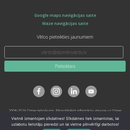
Google maps navigācijas saite
Waze navigācijas saite
Vēlos pieteikties jaunumiem
Pieteikties
2008-2026 Ogres tehnikums. Pārpublicējot informāciju atsauce uz Ogres
tehnikumu obligāta.
Vietnē izmantojam sīkdatnes! Sīkdatnes tiek izmantotas, lai
uzlabotu lietotāju pieredzi un lai vietne pilnvērtīgi darbotos!