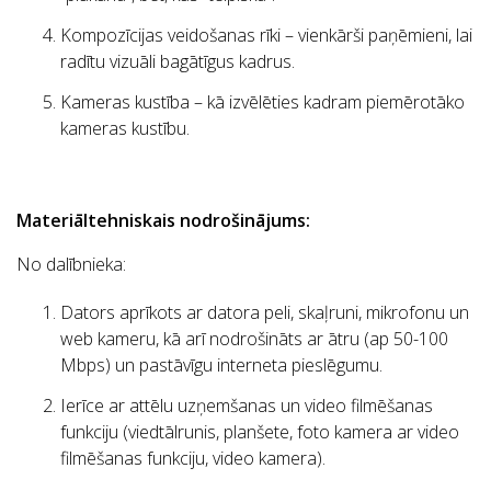
Kompozīcijas veidošanas rīki – vienkārši paņēmieni, lai
radītu vizuāli bagātīgus kadrus.
Kameras kustība – kā izvēlēties kadram piemērotāko
kameras kustību.
Materiāltehniskais nodrošinājums
:
No dalībnieka:
Dators aprīkots ar datora peli, skaļruni, mikrofonu un
web kameru, kā arī nodrošināts ar ātru (ap 50-100
Mbps) un pastāvīgu interneta pieslēgumu.
Ierīce ar attēlu uzņemšanas un video filmēšanas
funkciju (viedtālrunis, planšete, foto kamera ar video
filmēšanas funkciju, video kamera).