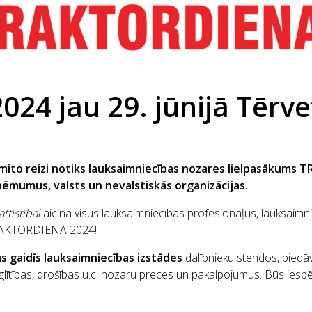
4 jau 29. jūnijā Tērve
dsmito reizi notiks lauksaimniecības nozares lielpasākums
ņēmumus, valsts un nevalstiskās organizācijas.
ttīstībai
aicina visus lauksaimniecības profesionāļus, lauksaimni
TRAKTORDIENA 2024!
s gaidīs
lauksaimniecības izstādes
dalībnieku stendos, piedā
glītības, drošības u.c. nozaru preces un pakalpojumus. Būs iesp