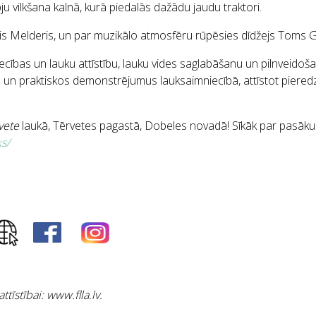
ju vilkšana kalnā, kurā piedalās dažādu jaudu traktori.
Melderis, un par muzikālo atmosfēru rūpēsies dīdžejs Toms G
iecības un lauku attīstību, lauku vides saglabāšanu un pilnveido
nu un praktiskos demonstrējumus lauksaimniecībā, attīstot pier
vete
laukā, Tērvetes pagastā, Dobeles novadā! Sīkāk par pasāku
ks/
tīstībai: www.flla.lv.