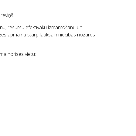
rēviņš.
šanu, resursu efektīvāku izmantošanu un
edzes apmaiņu starp lauksaimniecības nozares
ma norises vietu: