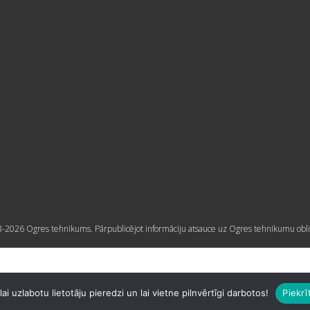
-2026 Ogres tehnikums. Pārpublicējot informāciju atsauce uz Ogres tehnikumu obli
i uzlabotu lietotāju pieredzi un lai vietne pilnvērtīgi darbotos!
Piekrī