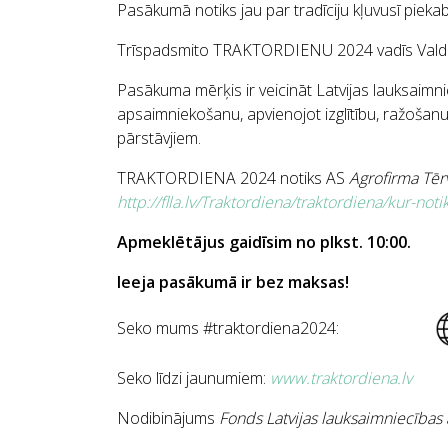
Pasākumā notiks jau par tradīciju kļuvusī piekab
Trīspadsmito TRAKTORDIENU 2024 vadīs Valdis 
Pasākuma mērķis ir veicināt Latvijas lauksaimn
apsaimniekošanu, apvienojot izglītību, ražoša
pārstāvjiem.
TRAKTORDIENA 2024 notiks AS
Agrofirma Tēr
http://flla.lv/Traktordiena/traktordiena/kur-noti
Apmeklētājus gaidīsim no plkst. 10:00.
Ieeja pasākumā ir bez maksas!
Seko mums #traktordiena2024:
Seko līdzi jaunumiem:
www.traktordiena.lv
Nodibinājums
Fonds Latvijas lauksaimniecības at