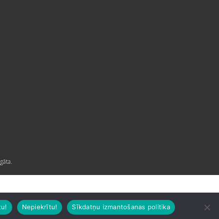
gāta.
tu!
Nepiekrītu!
Sīkdatņu izmantošanas politika