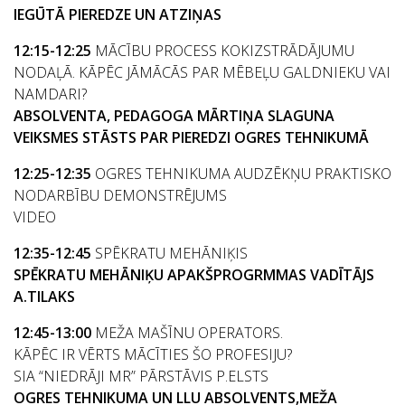
IEGŪTĀ PIEREDZE UN ATZIŅAS
12:15-12:25
MĀCĪBU PROCESS KOKIZSTRĀDĀJUMU
NODAĻĀ. KĀPĒC JĀMĀCĀS PAR MĒBEĻU GALDNIEKU VAI
NAMDARI?
ABSOLVENTA, PEDAGOGA MĀRTIŅA SLAGUNA
VEIKSMES STĀSTS PAR PIEREDZI OGRES TEHNIKUMĀ
12:25-12:35
OGRES TEHNIKUMA AUDZĒKŅU PRAKTISKO
NODARBĪBU DEMONSTRĒJUMS
VIDEO
12:35-12:45
SPĒKRATU MEHĀNIĶIS
SPĒKRATU MEHĀNIĶU APAKŠPROGRMMAS VADĪTĀJS
A.TILAKS
12:45-13:00
MEŽA MAŠĪNU OPERATORS.
KĀPĒC IR VĒRTS MĀCĪTIES ŠO PROFESIJU?
SIA “NIEDRĀJI MR” PĀRSTĀVIS P.ELSTS
OGRES TEHNIKUMA UN LLU ABSOLVENTS,MEŽA