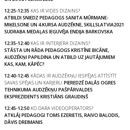
12:25-12:35
KAS IR VIDES DIZAINS?
ATBILDI SNIEDZ PEDAGOGS SANITA MŪRMANE-
MIĶELSONE UN 4.KURSA AUDZĒKNE, SKILLSLATVIA2021
SUDRABA MEDAĻAS IEGUVĒJA ENDIJA BARKOVSKA
12:35-12:40
KAS IR INTERJERA DIZAINS?
STĀSTA UN RĀDA PEDAGOGS KRISTĪNE BICĀNE,
AUDZĒKŅI PAPILDINA UN ATBILD UZ JAUTĀJUMIEM
KAS, KAM, KĀPĒC?
12:40-12:45
KĀDAS IR AUDZĒKŅU IESPĒJAS ATTĪSTĪT
SAVAS SPĒJAS UN KARJERU.
PIEREDZĒ DALĀS OGRES
TEHNIKUMA AUDZĒKŅU PAŠPĀRVALDES
EKSPREZIDENTS KRISTIĀNS GRAUDIŅŠ
12:45-12:50
KO DARA VIDEOOPERATORS?
ATKLĀJ PEDAGOGI TOMS EZERIETIS, RAIVO BALODIS,
DĀVIS DREIMANIS