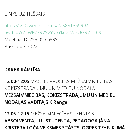
LINKS UZ TIEŠSAISTI
https://us02web.zoom.us/j/2583136999?
pwd=dWZEWFZkR292Ykl3YkdveVdsUGRZUT09
Meeting ID: 258 313 6999
Passcode: 2022
DARBA KĀRTĪBA:
12:00-12:05
MĀCĪBU PROCESS MEŽSAIMNIECĪBAS,
KOKIZSTRĀDĀJUMU UN MEDĪBU NODAĻĀ
MEŽSAIMNIECĪBAS, KOKIZSTRĀDĀJUMU UN MEDĪBU
NODAĻAS VADĪTĀJS K.Ranga
12:05-12:15
MEŽSAIMNIECĪBAS TEHNIĶIS
ABSOLVENTA, LLU STUDENTA, PEDAGOGA JĀŅA
KRISTERA LOČA VEIKSMES STĀSTS, OGRES TEHNIKUMĀ