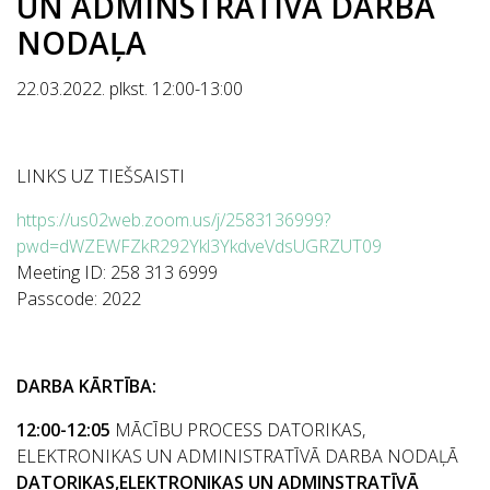
UN ADMINSTRATĪVĀ DARBA
NODAĻA
22.03.2022. plkst. 12:00-13:00
LINKS UZ TIEŠSAISTI
https://us02web.zoom.us/j/2583136999?
pwd=dWZEWFZkR292Ykl3YkdveVdsUGRZUT09
Meeting ID: 258 313 6999
Passcode: 2022
DARBA KĀRTĪBA:
12:00-12:05
MĀCĪBU PROCESS DATORIKAS,
ELEKTRONIKAS UN ADMINISTRATĪVĀ DARBA NODAĻĀ
DATORIKAS,ELEKTRONIKAS UN ADMINSTRATĪVĀ