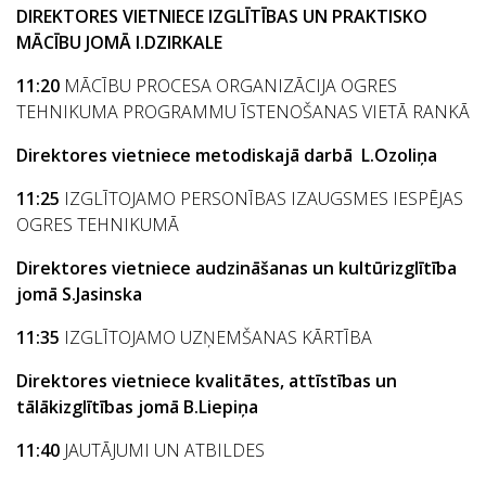
DIREKTORES VIETNIECE IZGLĪTĪBAS UN PRAKTISKO
MĀCĪBU JOMĀ I.DZIRKALE
11:20
MĀCĪBU PROCESA ORGANIZĀCIJA OGRES
TEHNIKUMA PROGRAMMU ĪSTENOŠANAS VIETĀ RANKĀ
Direktores vietniece metodiskajā darbā L.Ozoliņa
11:25
IZGLĪTOJAMO PERSONĪBAS IZAUGSMES IESPĒJAS
OGRES TEHNIKUMĀ
Direktores vietniece audzināšanas un kultūrizglītība
jomā S.Jasinska
11:35
IZGLĪTOJAMO UZŅEMŠANAS KĀRTĪBA
Direktores vietniece kvalitātes, attīstības un
tālākizglītības jomā B.Liepiņa
11:40
JAUTĀJUMI UN ATBILDES