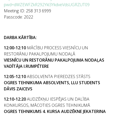
pwd=dWZEWFZkR292Ykl3YkdveVdsUGRZUT09
Meeting ID: 258 313 6999
Passcode: 2022
DARBA KĀRTĪBA:
12:00-12:10
MĀCĪBU PROCESS VIESNĪCU UN
RESTORĀNU PAKALPOJUMU NODAĻĀ
VIESNĪCU UN RESTORĀNU PAKALPOJUMA NODAĻAS
VADĪTĀJA I.RUMPĒTERE
12:05-12:10
ABSOLVENTA PIEREDZES STĀSTS
OGRES TEHNIKUMA ABSOLVENTS, LLU STUDENTS
DĀVIS ZAICEVS
12:10-12:20
AUDZĒKŅU IESPĒJAS UN DALĪBA
KONKURSOS, MĀCOTIES OGRES TEHNIKUMĀ
OGRES TEHNIKUMS 4. KURSA AUDZĒKNE JEKATERINA