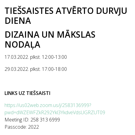
TIEŠSAISTES ATVĒRTO DURVJU
DIENA
DIZAINA UN MĀKSLAS
NODAĻA
17.03.2022. plkst. 12:00-13:00
29.03.2022. plkst. 17:00-18:00
LINKS UZ TIEŠSAISTI
https://us02web.zoom.us/j/2583136999?
pwd=dWZEWFZkR292Ykl3YkdveVdsUGRZUT09
Meeting ID: 258 313 6999
Passcode: 2022