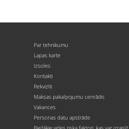
Par tehnikumu
Lapas karte
Izsoles
Kontakti
Rekvizīti
Maksas pakalpojumu cenrādis
Vakances
Personas datu apstrāde
Biežākie vides riska faktori, kas var izraisīt