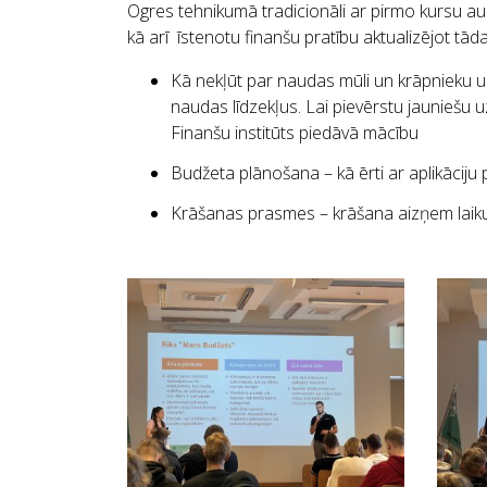
Ogres tehnikumā tradicionāli ar pirmo kursu au
kā arī īstenotu finanšu pratību aktualizējot tād
Kā nekļūt par naudas mūli un krāpnieku up
naudas līdzekļus. Lai pievērstu jauniešu
Finanšu institūts piedāvā mācību
Budžeta plānošana – kā ērti ar aplikāciju
Krāšanas prasmes – krāšana aizņem laiku, p