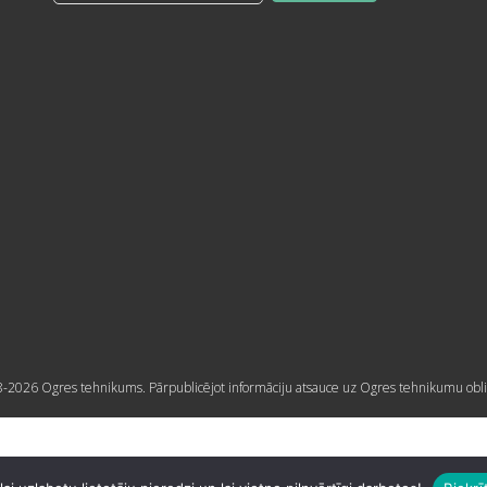
-2026 Ogres tehnikums. Pārpublicējot informāciju atsauce uz Ogres tehnikumu obli