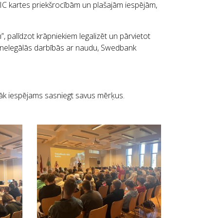
SIC kartes priekšrocībām un plašajām iespējām,
 palīdzot krāpniekiem legalizēt un pārvietot
os nelegālās darbībās ar naudu, Swedbank
ātrāk iespējams sasniegt savus mērķus.