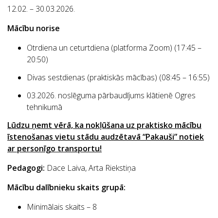
12.02. – 30.03.2026.
Mācību norise
Otrdiena un ceturtdiena (platforma Zoom) (17:45 –
20:50)
Divas sestdienas (praktiskās mācības) (08:45 – 16:55)
03.2026. noslēguma pārbaudījums klātienē Ogres
tehnikumā
Lūdzu ņemt vērā, ka nokļūšana uz praktisko mācību
īstenošanas vietu stādu audzētavā “Pakauši” notiek
ar personīgo transportu!
Pedagogi:
Dace Laiva, Arta Riekstiņa
Mācību dalībnieku skaits grupā:
Minimālais skaits – 8