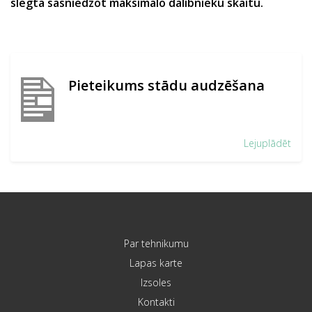
slēgta sasniedzot maksimālo dalībnieku skaitu.
Pieteikums stādu audzēšana
Lejuplādēt
Par tehnikumu
Lapas karte
Izsoles
Kontakti