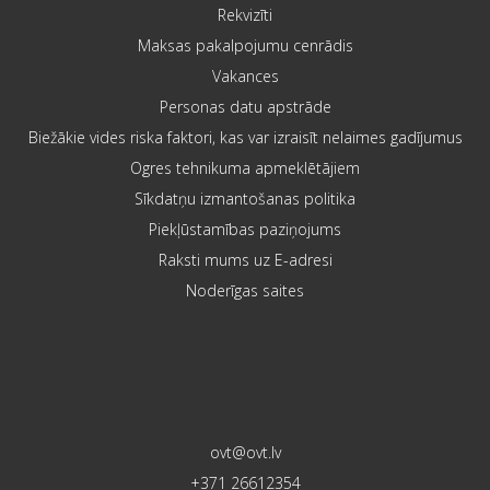
Rekvizīti
Maksas pakalpojumu cenrādis
Vakances
Personas datu apstrāde
Biežākie vides riska faktori, kas var izraisīt nelaimes gadījumus
Ogres tehnikuma apmeklētājiem
Sīkdatņu izmantošanas politika
Piekļūstamības paziņojums
Raksti mums uz E-adresi
Noderīgas saites
ovt@ovt.lv
+371 26612354