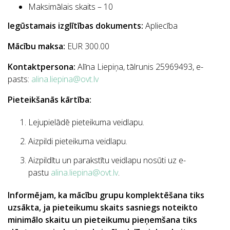
Maksimālais skaits – 10
Iegūstamais izglītības dokuments:
Apliecība
Mācību maksa:
EUR 300.00
Kontaktpersona:
Alīna Liepiņa, tālrunis 25969493, e-
pasts:
alina.liepina@ovt.lv
Pieteikšanās kārtība:
Lejupielādē pieteikuma veidlapu.
Aizpildi pieteikuma veidlapu.
Aizpildītu un
parakstītu
veidlapu nosūti uz e-
pastu
alina.liepina@ovt.lv
.
Informējam, ka mācību grupu komplektēšana tiks
uzsākta, ja pieteikumu skaits sasniegs noteikto
minimālo skaitu un pieteikumu pieņemšana tiks