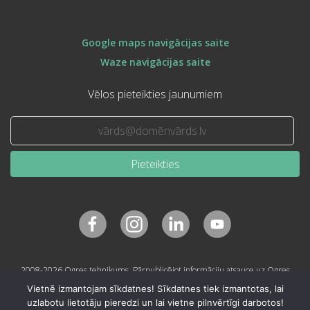
Google maps navigācijas saite
Waze navigācijas saite
Vēlos pieteikties jaunumiem
Pieteikties
2008-2026 Ogres tehnikums. Pārpublicējot informāciju atsauce uz Ogres
tehnikumu obligāta.
Vietnē izmantojam sīkdatnes! Sīkdatnes tiek izmantotas, lai
uzlabotu lietotāju pieredzi un lai vietne pilnvērtīgi darbotos!