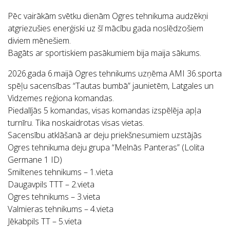
Pēc vairākām svētku dienām Ogres tehnikuma audzēkņi
atgriezušies enerģiski uz šī mācību gada noslēdzošiem
diviem mēnešiem.
Bagāts ar sportiskiem pasākumiem bija maija sākums.
2026.gada 6.maijā Ogres tehnikums uzņēma AMI 36.sporta
spēļu sacensības “Tautas bumbā” jaunietēm, Latgales un
Vidzemes reģiona komandas.
Piedalījās 5 komandas, visas komandas izspēlēja apļa
turnīru. Tika noskaidrotas visas vietas.
Sacensību atklāšanā ar deju priekšnesumiem uzstājās
Ogres tehnikuma deju grupa “Melnās Panteras” (Lolita
Germane 1 ID)
Smiltenes tehnikums – 1.vieta
Daugavpils TTT – 2.vieta
Ogres tehnikums – 3.vieta
Valmieras tehnikums – 4.vieta
Jēkabpils TT – 5.vieta