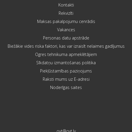
Kontakti
Rekvizīti
Maksas pakalpojumu cenrādis
Vakances
Personas datu apstrāde
Biežākie vides riska faktori, kas var izraisīt nelaimes gadījumus
Ogres tehnikuma apmeklētājiem
Sīkdatņu izmantošanas politika
Piekļūstamības paziņojums
Raksti mums uz E-adresi
Noderīgas saites
ovt@ovt.lv