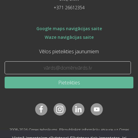
+371 26612354
Google maps navigācijas saite
Waze navigācijas saite
Vēlos pieteikties jaunumiem
Pieteikties
2008-2026 Ogres tehnikums. Pārpublicējot informāciju atsauce uz Ogres
tehnikumu obligāta.