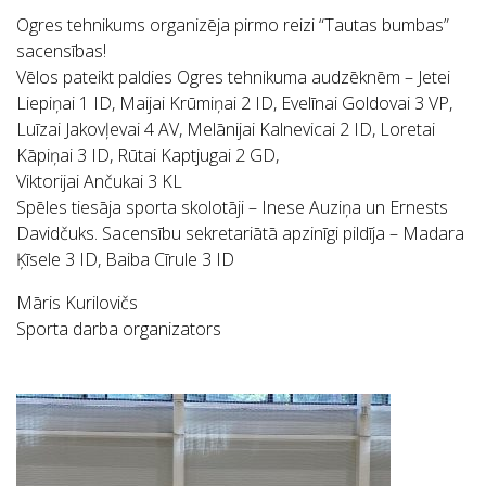
Ogres tehnikums organizēja pirmo reizi “Tautas bumbas”
sacensības!
Vēlos pateikt paldies Ogres tehnikuma audzēknēm – Jetei
Liepiņai 1 ID, Maijai Krūmiņai 2 ID, Evelīnai Goldovai 3 VP,
Luīzai Jakovļevai 4 AV, Melānijai Kalnevicai 2 ID, Loretai
Kāpiņai 3 ID, Rūtai Kaptjugai 2 GD,
Viktorijai Ančukai 3 KL
Spēles tiesāja sporta skolotāji – Inese Auziņa un Ernests
Davidčuks. Sacensību sekretariātā apzinīgi pildīja – Madara
Ķīsele 3 ID, Baiba Cīrule 3 ID
Māris Kurilovičs
Sporta darba organizators