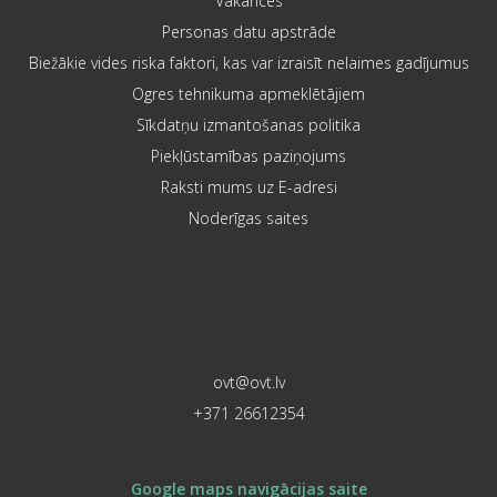
Vakances
Personas datu apstrāde
Biežākie vides riska faktori, kas var izraisīt nelaimes gadījumus
Ogres tehnikuma apmeklētājiem
Sīkdatņu izmantošanas politika
Piekļūstamības paziņojums
Raksti mums uz E-adresi
Noderīgas saites
ovt@ovt.lv
+371 26612354
Google maps navigācijas saite