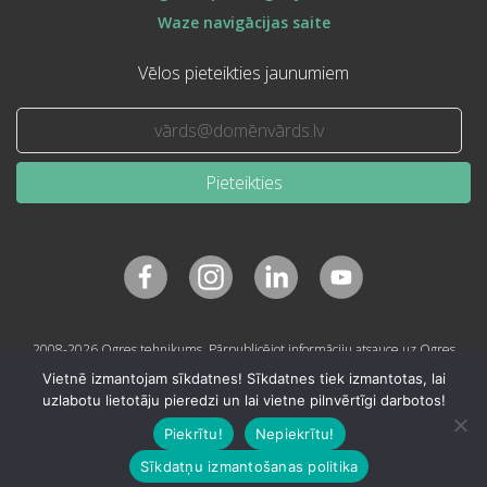
Waze navigācijas saite
Vēlos pieteikties jaunumiem
Pieteikties
2008-2026 Ogres tehnikums. Pārpublicējot informāciju atsauce uz Ogres
tehnikumu obligāta.
Vietnē izmantojam sīkdatnes! Sīkdatnes tiek izmantotas, lai
uzlabotu lietotāju pieredzi un lai vietne pilnvērtīgi darbotos!
Piekrītu!
Nepiekrītu!
Sīkdatņu izmantošanas politika