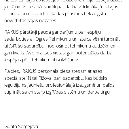
jautājumus, uzzināt vairāk par darba vidi lielākajā Latvijas
slimnīcā un noskaidrot, kādas prasmes tiek augstu
novērtētas šajās nozarēs.
RAKUS pārstāvji pauda gandarījumu par iespēju
sadarboties ar Ogres Tehnikumu un izteica vēlmi turpināt
attīstīt šo sadarbību, nodrošinot tehnikuma audzēkņiem
gan kvalitatīvas prakses vietas, gan potenciālas darba
iespējas pēc tehnikum absolvēšanas.
Paldies, RAKUS personāla piesaistes un atlases
speciālistei Nitai Rižovai par sadarbību, kas būtisks
ieguldījums jauniešu profesionālajā izaugsmē un palīdz
stiprināt saikni starp izglītības sistēmu un darba tirgu.
Gunta Sergejeva