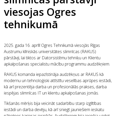
viesojas Ogres
tehnikumā
2025. gada 16. aprīlī Ogres Tehnikumā viesojās Rīgas
Austrumu klīniskās universitātes slimnīcas (RAKUS)
pārstāvji, lai tiktos ar Datorsistēmu tehniķu un Klientu
apkalpošanas specialistu mācību programmu audzēkņiem.
RAKUS komanda iepazīstināja audzēkņus ar RAKUS kā
modernu un tehnoloģiski attīstītu veselības aprūpes iestādi,
kā arī prezentēja darba un profesionālās prakses, darba
iespējas slimnīcas IT un klientu apkalpošanas jomās.
Tikšanās mērķis bija veicināt sadarbību starp izglītības
iestādi un darba devēju, kā arī sniegt jauniešiem ieskatu
nākotnes karjeras iespējās. Audzēkņiem bija iespēja uzdot