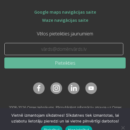
Google maps navigācijas saite
Waze navigācijas saite
Vēlos pieteikties jaunumiem
Pieteikties
2008-2026 Ogres tehnikums. Pārpublicējot informāciju atsauce uz Ogres
tehnikumu obligāta.
Vietnē izmantojam sīkdatnes! Sīkdatnes tiek izmantotas, lai
uzlabotu lietotāju pieredzi un lai vietne pilnvērtīgi darbotos!
Piekrītu!
Nepiekrītu!