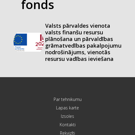
fonds
Valsts pārvaldes vienota
valsts finanšu resursu
plānošana un pārvaldības
grāmatvedības pakalpojumu
nodrošinājums, vienotās
resursu vadības ieviešana
Par tehnikumu
Lapas karte
Izsoles
Kontakti
Rekvizīti