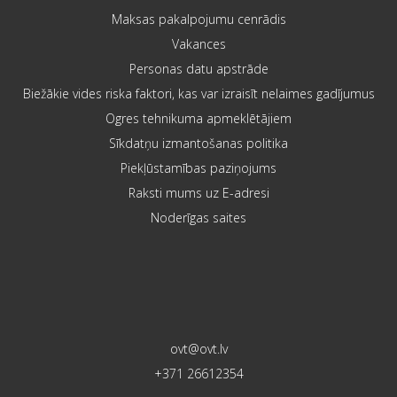
Maksas pakalpojumu cenrādis
Vakances
Personas datu apstrāde
Biežākie vides riska faktori, kas var izraisīt nelaimes gadījumus
Ogres tehnikuma apmeklētājiem
Sīkdatņu izmantošanas politika
Piekļūstamības paziņojums
Raksti mums uz E-adresi
Noderīgas saites
ovt@ovt.lv
+371 26612354