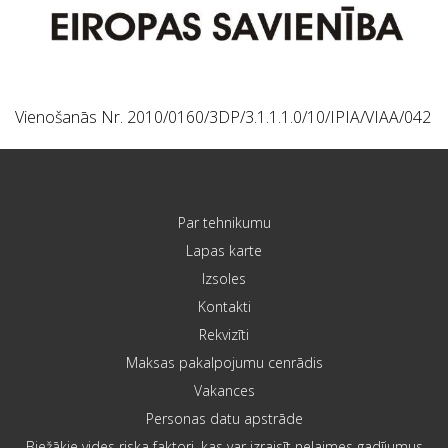
Vienošanās Nr. 2010/0160/3DP/3.1.1.1.0/10/IPIA/VIAA/042
Par tehnikumu
Lapas karte
Izsoles
Kontakti
Rekvizīti
Maksas pakalpojumu cenrādis
Vakances
Personas datu apstrāde
Biežākie vides riska faktori, kas var izraisīt nelaimes gadījumus