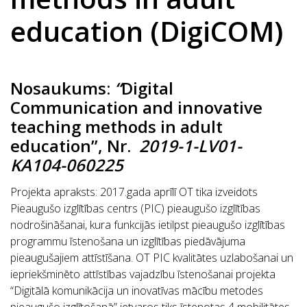
education (DigiCOM)
Nosaukums
:
“
Digital
Communication and innovative
teaching methods in adult
education”, Nr.
2019-1-LV01-
KA104-060225
Projekta apraksts
: 2017.gada aprīlī OT tika izveidots
Pieaugušo izglītības centrs (PIC) pieaugušo izglītības
nodrošināšanai, kura funkcijās ietilpst pieaugušo izglītības
programmu īstenošana un izglītības piedāvājuma
pieaugušajiem attīstīšana. OT PIC kvalitātes uzlabošanai un
iepriekšminēto attīstības vajadzību īstenošanai projekta
“Digitālā komunikācija un inovatīvas mācību metodes
pieaugušo izglītošanā” ietvaros tiks īstenotas 4 mobilitātes