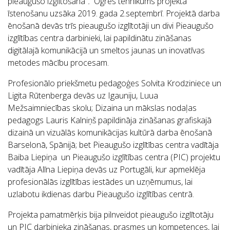
pieaugušo izglītošanā”
.
Ogres tehnikums projekta
īstenošanu uzsāka 2019. gada 2.septembrī. Projektā darba
ēnošanā devās trīs pieaugušo izglītotāji un divi Pieaugušo
izglītības centra darbinieki, lai papildinātu zināšanas
digitālajā komunikācijā un smeltos jaunas un inovatīvas
metodes mācību procesam.
Profesionālo priekšmetu pedagoģes Solvita Krodziniece un
Ligita Rūtenberga devās uz Igauniju, Luua
Mežsaimniecības skolu; Dizaina un mākslas nodaļas
pedagogs Lauris Kalniņš papildināja zināšanas grafiskajā
dizainā un vizuālās komunikācijas kultūrā darba ēnošanā
Barselonā, Spānijā; bet Pieaugušo izglītības centra vadītāja
Baiba Liepiņa un Pieaugušo izglītības centra (PIC) projektu
vadītāja Alīna Liepiņa devās uz Portugāli, kur apmeklēja
profesionālās izglītības iestādes un uzņēmumus, lai
uzlabotu ikdienas darbu Pieaugušo izglītības centrā.
Projekta pamatmērķis bija pilnveidot pieaugušo izglītotāju
un PIC darbinieka zināšanas, prasmes un kompetences, lai