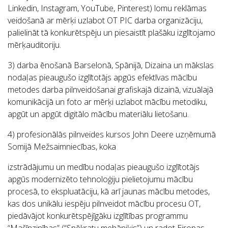
Linkedin, Instagram, YouTube, Pinterest) lomu reklāmas
veidošanā ar mērķi uzlabot OT PIC darba organizāciju,
palielināt tā konkurētspēju un piesaistīt plašāku izglītojamo
mērķauditoriju.
3) darba ēnošanā Barselonā, Spānijā, Dizaina un mākslas
nodaļas pieaugušo izglītotājs apgūs efektīvas mācību
metodes darba pilnveidošanai grafiskajā dizainā, vizuālajā
komunikācijā un foto ar mērķi uzlabot mācību metodiku,
apgūt un apgūt digitālo mācību materiālu lietošanu.
4) profesionālās pilnveides kursos John Deere uzņēmumā
Somijā Mežsaimniecības, koka
izstrādājumu un medību nodaļas pieaugušo izglītotājs
apgūs modernizēto tehnoloģiju pielietojumu mācību
procesā, to ekspluatāciju, kā arī jaunas mācību metodes,
kas dos unikālu iespēju pilnveidot mācību procesu OT,
piedāvājot konkurētspējīgāku izglītības programmu
“Mašīnzinības” (“Spēkratu mehāniķis”) un radot Eiropas