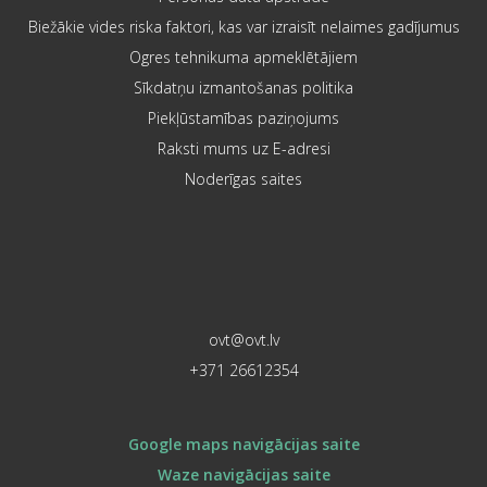
Biežākie vides riska faktori, kas var izraisīt nelaimes gadījumus
Ogres tehnikuma apmeklētājiem
Sīkdatņu izmantošanas politika
Piekļūstamības paziņojums
Raksti mums uz E-adresi
Noderīgas saites
ovt@ovt.lv
+371 26612354
Google maps navigācijas saite
Waze navigācijas saite