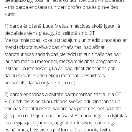
– trīs darba ēnošanas un vieni profesionālās pilnveides
kursi:
1) darba ēnošanā Luua Mežsaimniecības skolā Igaunijā
piedalīsies viens pieaugušo izglītotājs no OT
Mežsaimniecības, koka izstrādājumu un medību nodaļas ar
mērķi uzlabot svešvalodas zināšanas, paplašināt
starptautiskās sadarbības pieredzi un gūt zināšanas par
jaunām mācību metodēm, mežsaimniecības programmu
izstrādi un īstenošanu, kā arī papildināt zināšanas par
darbu skolas e-vidē (lekciju materiāli, piesaistītais
personāls, darba organizācija u.c.)
2) darba ēnošanas aktivitātē partnerorganizācijā Īrijā OT
PIC darbinieks ne tikai uzlabos svešvalodu zināšanas un
veicinās starptautiskās sadarbības prasmes, bet pamatā
gūs plašu redzējumu par tiešsaistes mārketinga un digitālās
stratēģijas jautājumiem, apgūstot efektīvus mārketinga
risinājumus, tiešsaistes platformu (Facebook, Twitter,