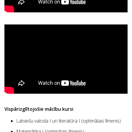
Vispārizglītojošie mācību kursi
Latviešu valoda I un literatūra I (optimālais līmenis)
Matemātika I (optimālais līmenis)