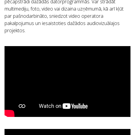
pēcapstrādi dažādās datorprogrammās. Var strādāt
multimediju, foto, video vai dizaina uzņēmumā, kā arī kļūt
par pašnodarbināto, sniedzot video operatora
pakalpojumus un iesaistoties dažādos audiovizuālajos
projektos.