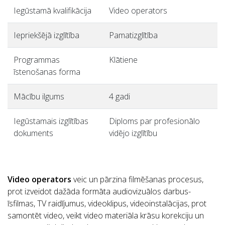
Iegūstamā kvalifikācija
Video operators
Iepriekšējā izglītība
Pamatizglītība
Programmas
Klātiene
īstenošanas forma
Mācību ilgums
4 gadi
Iegūstamais izglītības
Diploms par profesionālo
dokuments
vidējo izglītību
Video operators
veic un pārzina filmēšanas procesus,
prot izveidot dažāda formāta audiovizuālos darbus-
īsfilmas, TV raidījumus, videoklipus, videoinstalācijas, prot
samontēt video, veikt video materiāla krāsu korekciju un