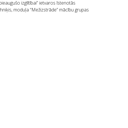
ieaugušo izglītībai” ietvaros īstenotās
tehniķis, moduļa “Mežizstrāde” mācību grupas