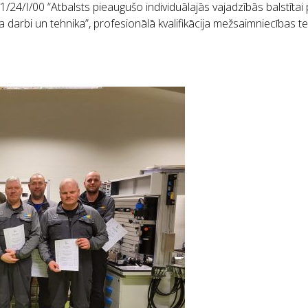
1/24/I/00 “Atbalsts pieaugušo individuālajās vajadzībās balstītai p
 darbi un tehnika”, profesionālā kvalifikācija mežsaimniecības 