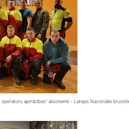
peratoru apmācības” absolventi – Latvijas Nacionālie bruņotie