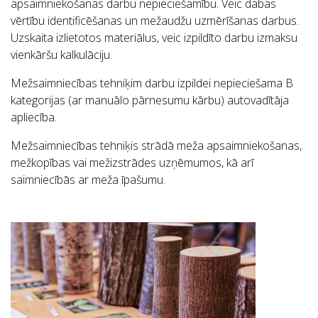
apsaimniekošanas darbu nepieciešamību. Veic dabas
vērtību identificēšanas un mežaudžu uzmērīšanas darbus.
Uzskaita izlietotos materiālus, veic izpildīto darbu izmaksu
vienkāršu kalkulāciju.
Mežsaimniecības tehniķim darbu izpildei nepieciešama B
kategorijas (ar manuālo pārnesumu kārbu) autovadītāja
apliecība.
Mežsaimniecības tehniķis strādā meža apsaimniekošanas,
mežkopības vai mežizstrādes uzņēmumos, kā arī
saimniecībās ar meža īpašumu.