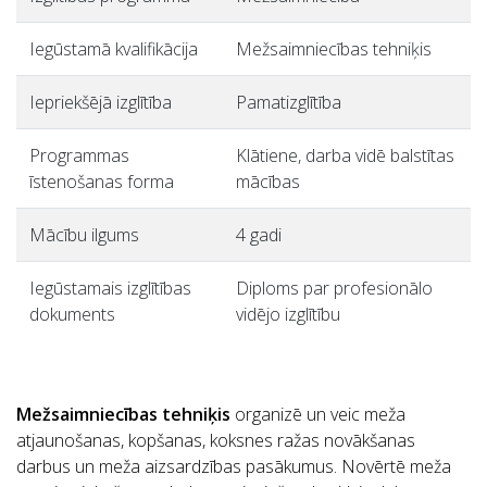
Iegūstamā kvalifikācija
Mežsaimniecības tehniķis
Iepriekšējā izglītība
Pamatizglītība
Programmas
Klātiene, darba vidē balstītas
īstenošanas forma
mācības
Mācību ilgums
4 gadi
Iegūstamais izglītības
Diploms par profesionālo
dokuments
vidējo izglītību
Mežsaimniecības tehniķis
organizē un veic meža
atjaunošanas, kopšanas, koksnes ražas novākšanas
darbus un meža aizsardzības pasākumus. Novērtē meža