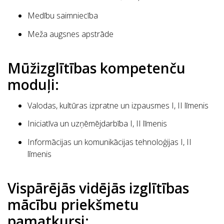
Medību saimniecība
Meža augsnes apstrāde
Mūžizglītības kompetenču
moduļi:
Valodas, kultūras izpratne un izpausmes I, II līmenis
Iniciatīva un uzņēmējdarbība I, II līmenis
Informācijas un komunikācijas tehnoloģijas I, II
līmenis
Vispārējās vidējās izglītības
mācību priekšmetu
pamatkursi: