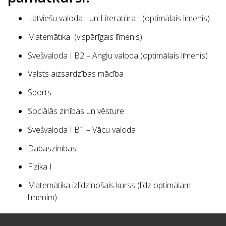
Latviešu valoda I un Literatūra I (optimālais līmenis)
Matemātika (vispārīgais līmenis)
Svešvaloda I B2 – Angļu valoda (optimālais līmenis)
Valsts aizsardzības mācība
Sports
Sociālās zinības un vēsture
Svešvaloda I B1 – Vācu valoda
Dabaszinības
Fizika I
Matemātika izlīdzinošais kurss (līdz optimālam
līmenim)