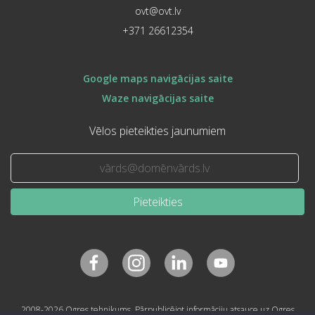
ovt@ovt.lv
+371 26612354
Google maps navigācijas saite
Waze navigācijas saite
Vēlos pieteikties jaunumiem
Pieteikties
2008-2026 Ogres tehnikums. Pārpublicējot informāciju atsauce uz Ogres