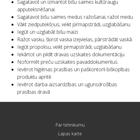
Sagatavot un izmantot bišu saimes kultūraugu
apputeksnēšanai.
Sagatavot bišu saimes medus ražošanai, ražot medu.
Vākt ziedputekšņus, veikt pirmapstrādi, uzglabāšanu.
Iegūt un uzglabāt bišu maizi.
Ražot vasku, šķirot vaska izejvielas, pārstrādāt vaskā.
Iegūt propolisu, veikt pirmapstrādi, uzglabāšanu.
Iekārtot un pildīt dravas uzskaites dokumentāciju.
Noformēt preču uzskaites pavaddokumentus.
Ievērot higiēnas prasības un paškontorli biškopības
produktu apritē.
Ievērot darba aizsardzības un ugunsdrošības
prasības dravā
Par tehnikumu
Lapas karte