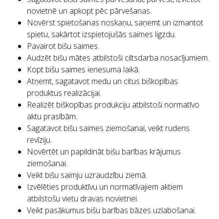
novietnē un apkopt pēc pārvešanas.
Novērst spietošanas noskaņu, saņemt un izmantot
spietu, sakārtot izspietojušās saimes ligzdu.
Pavairot bišu saimes.
Audzēt bišu mātes atbilstoši ciltsdarba nosacījumiem.
Kopt bišu saimes ienesuma laikā.
Atņemt, sagatavot medu un citus biškopības
produktus realizācijai.
Realizēt biškopības produkciju atbilstoši normatīvo
aktu prasībām.
Sagatavot bišu saimes ziemošanai, veikt rudens
revīziju.
Novērtēt un papildināt bišu barības krājumus
ziemošanai.
Veikt bišu saimju uzraudzību ziemā.
Izvēlēties produktīvu un normatīvajiem aktiem
atbilstošu vietu dravas novietnei.
Veikt pasākumus bišu barības bāzes uzlabošanai.