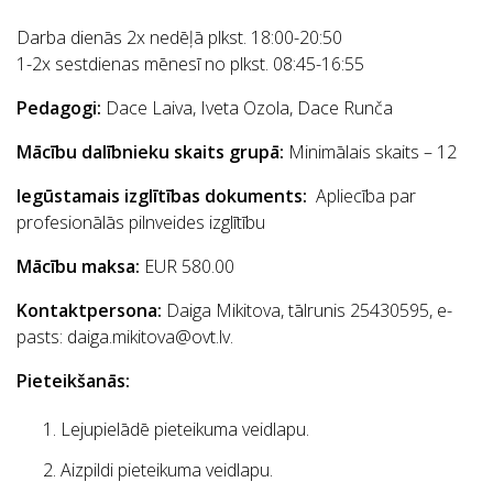
Darba dienās 2x nedēļā plkst. 18:00-20:50
1-2x sestdienas mēnesī no plkst. 08:45-16:55
Pedagogi:
Dace Laiva, Iveta Ozola, Dace Runča
Mācību dalībnieku skaits grupā:
Minimālais skaits – 12
Iegūstamais izglītības dokuments:
Apliecība par
profesionālās pilnveides izglītību
Mācību maksa:
EUR 580.00
Kontaktpersona:
Daiga Mikitova, tālrunis 25430595, e-
pasts: daiga.mikitova@ovt.lv.
Pieteikšanās:
Lejupielādē pieteikuma veidlapu.
Aizpildi pieteikuma veidlapu.