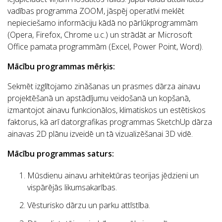
vadības programma ZOOM, jāspēj operatīvi meklēt
nepieciešamo informāciju kādā no pārlūkprogrammām
(Opera, Firefox, Chrome u.c.) un strādāt ar Microsoft
Office pamata programmām (Excel, Power Point, Word).
Mācību programmas mērķis:
Sekmēt izglītojamo zināšanas un prasmes dārza ainavu
projektēšanā un apstādījumu veidošanā un kopšanā,
izmantojot ainavu funkcionālos, klimatiskos un estētiskos
faktorus, kā arī datorgrafikas programmas SketchUp dārza
ainavas 2D plānu izveidē un tā vizualizēšanai 3D vidē.
Mācību programmas saturs:
Mūsdienu ainavu arhitektūras teorijas jēdzieni un
vispārējās likumsakarības.
Vēsturisko dārzu un parku attīstība.