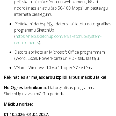
peli, skaļruni, mikrofonu un web kameru, kā arī
nodrošināts ar ātru (ap 50-100 Mbps) un pastāvīgu
interneta pieslēgumu.
Pietiekami darbspējīgs dators, lai lietotu datorgrafikas
programmu SketchUp
(
https://help.sketchup.com/en/sketchup/system-
requirements
).
Dators aprīkots ar Microsoft Office programmām
(Word, Excel, PowerPoint) un PDF failu lasītāju.
Vēlams Windows 10 vai 11 operētājsistēma.
Rēķināties ar mājasdarbu izpildi ārpus mācību laika!
No Ogres tehnikuma:
Datorgrafikas programma
SketchUp uz visu mācību periodu.
Mācību norise:
01.10.2026.-01.04.2027.