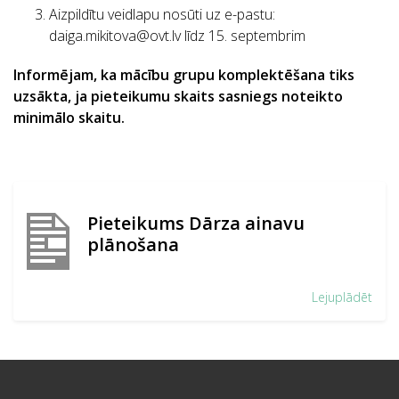
Aizpildītu veidlapu nosūti uz e-pastu:
daiga.mikitova@ovt.lv līdz
15. septembrim
Inform
ē
jam, ka m
ā
c
ī
bu grupu komplekt
ēš
ana tiks
uzs
ā
kta, ja pieteikumu skaits sasniegs
noteikto
minim
ā
lo skaitu.
Pieteikums Dārza ainavu
plānošana
Lejuplādēt