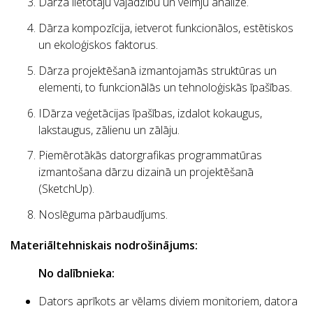
Dārza lietotāju vajadzību un vēlmju analīze.
Dārza kompozīcija, ietverot funkcionālos, estētiskos
un ekoloģiskos faktorus.
Dārza projektēšanā izmantojamās struktūras un
elementi, to funkcionālās un tehnoloģiskās īpašības.
IDārza veģetācijas īpašības, izdalot kokaugus,
lakstaugus, zālienu un zālāju.
Piemērotākās datorgrafikas programmatūras
izmantošana dārzu dizainā un projektēšanā
(SketchUp).
Noslēguma pārbaudījums.
Materiāltehniskais nodrošinājums:
No dalībnieka:
Dators aprīkots ar vēlams diviem monitoriem, datora