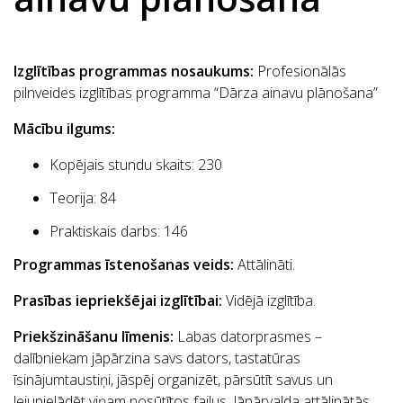
Izglītības programmas nosaukums:
Profesionālās
pilnveides izglītības programma “Dārza ainavu plānošana”
Mācību ilgums:
Kopējais stundu skaits: 230
Teorija: 84
Praktiskais darbs: 146
Programmas īstenošanas veids:
Attālināti.
Prasības iepriekšējai izglītībai:
Vidējā izglītība.
Priekšzināšanu līmenis:
Labas datorprasmes –
dalībniekam jāpārzina savs dators, tastatūras
īsinājumtaustiņi, jāspēj organizēt, pārsūtīt savus un
lejupielādēt viņam nosūtītos failus. Jāpārvalda attālinātās