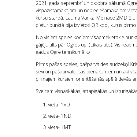
2021. gada septembrī un oktobra sākumā Ogre
vispazīstamākajam un nepieciešamākajām vietām 
kursu starpā. Lauma Vanka-Melnace 2MD-2 un Ro
pietur punktā bija izvietoti QR kodi, kurus pi
No visiem spēles kodiem visapmeklētākie punkti
gājēju tilts pār Ogres upi (Līkais tilts). Visneapm
gadus Ogre tehnikumā
☺
!
Pirms pašas spēles, pašpārvaldes audzēkņi Kri
sevi un pašpārvaldi, tās pienākumiem un aktivit
pirmajiem kursiem orientēšanās spēlē devās arī 
Sveicam visnaskākās, attapīgākās un izturīgāk
vieta- 1VO
vieta- 1ND
vieta- 1MT