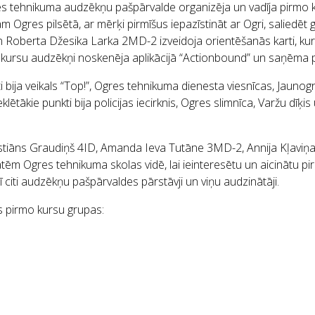
s tehnikuma audzēkņu pašpārvalde organizēja un vadīja pirmo
Ogres pilsētā, ar mērķi pirmīšus iepazīstināt ar Ogri, saliedēt
berta Džesika Larka 2MD-2 izveidoja orientēšanās karti, kurā b
rmo kursu audzēkņi noskenēja aplikācijā “Actionbound” un saņēma 
 bija veikals “Top!”, Ogres tehnikuma dienesta viesnīcas, Jaunog
eklētākie punkti bija policijas iecirknis, Ogres slimnīca, Varžu dīķi
stiāns Graudiņš 4ID, Amanda Ieva Tutāne 3MD-2, Annija Kļaviņa
ātēm Ogres tehnikuma skolas vidē, lai ieinteresētu un aicinātu 
citi audzēkņu pašpārvaldes pārstāvji un viņu audzinātāji.
ās pirmo kursu grupas: