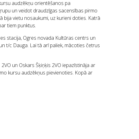
 kursu audzēkņu orientēšanos pa
 grupu un veidot draudzīgas sacensības pirmo
ija vietu nosaukumi, uz kurieni doties. Katrā
par tiem punktus.
res stacija, Ogres novada Kultūras centrs un
s un t/c Dauga. Lai tā arī paliek, mācoties četrus
 2VO un Oskars Šķiņķis 2VO iepazīstināja ar
pirmo kursu audzēkņus pievienoties. Kopā ar