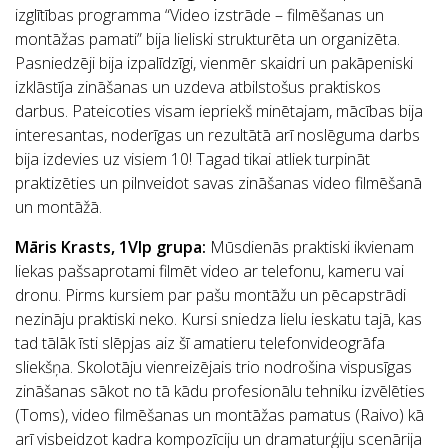
izglītības programma “Video izstrāde – filmēšanas un
montāžas pamati” bija lieliski strukturēta un organizēta.
Pasniedzēji bija izpalīdzīgi, vienmēr skaidri un pakāpeniski
izklāstīja zināšanas un uzdeva atbilstošus praktiskos
darbus. Pateicoties visam iepriekš minētajam, mācības bija
interesantas, noderīgas un rezultātā arī noslēguma darbs
bija izdevies uz visiem 10! Tagad tikai atliek turpināt
praktizēties un pilnveidot savas zināšanas video filmēšanā
un montāžā.
Māris Krasts, 1VIp grupa:
Mūsdienās praktiski ikvienam
liekas pašsaprotami filmēt video ar telefonu, kameru vai
dronu. Pirms kursiem par pašu montāžu un pēcapstrādi
nezināju praktiski neko. Kursi sniedza lielu ieskatu tajā, kas
tad tālāk īsti slēpjas aiz šī amatieru telefonvideogrāfa
sliekšņa. Skolotāju vienreizējais trio nodrošina vispusīgas
zināšanas sākot no tā kādu profesionālu tehniku izvēlēties
(Toms), video filmēšanas un montāžas pamatus (Raivo) kā
arī visbeidzot kadra kompozīciju un dramaturģiju scenārija