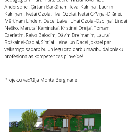
Andersonei, Ģirtam Barkānam, Ievai Kalniņai, Laurim
Kalniņam, Ivetai Ozolai, Ilvai Ozolai, Ivetai Grīviņai-Dilānei,
Mārtiņam Lindem, Dacei Laivai, Unai Ozolai-Ozoliņai, Lindai
Neško, Marutai Kaminskai, Kristīnei Dreijai, Tomam
Ezerietim, Raivo Balodim, Dāvim Dreimanim, Laurai
Rožkalnei-Ozolai, Sintijai Heinei un Dacei Jokstei par
veiksmīgo sadarbību un ieguldīto darbu mācību dalībnieku
profesionālās kompetences pilnveidē!
Projektu vadītāja Monta Bergmane