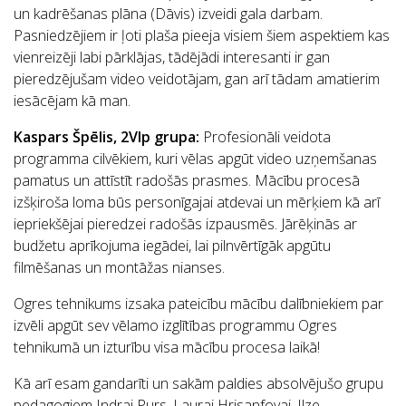
un kadrēšanas plāna (Dāvis) izveidi gala darbam.
Pasniedzējiem ir ļoti plaša pieeja visiem šiem aspektiem kas
vienreizēji labi pārklājas, tādējādi interesanti ir gan
pieredzējušam video veidotājam, gan arī tādam amatierim
iesācējam kā man.
Kaspars Špēlis, 2VIp grupa
:
Profesionāli veidota
programma cilvēkiem, kuri vēlas apgūt video uzņemšanas
pamatus un attīstīt radošās prasmes. Mācību procesā
izšķiroša loma būs personīgajai atdevai un mērķiem kā arī
iepriekšējai pieredzei radošās izpausmēs. Jārēķinās ar
budžetu aprīkojuma iegādei, lai pilnvērtīgāk apgūtu
filmēšanas un montāžas nianses.
Ogres tehnikums izsaka pateicību mācību dalībniekiem par
izvēli apgūt sev vēlamo izglītības programmu Ogres
tehnikumā un izturību visa mācību procesa laikā!
Kā arī esam gandarīti un sakām paldies absolvējušo grupu
pedagogiem Indrai Purs, Laurai Hrisanfovai, Ilze