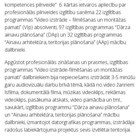
kompetences pilnveide” 6. kārtas ietvaros apliecību par
profesionālās pilnveides izglītību saņēma 22 izglītības
programmas “Video izstrāde – filmēšanas un montāžas
pamati” (VIp) absolventi, 97 izglītības programmas “Dārza
ainavu plānošana” (DAp) un 32 izglītības programmas
“Ainavu arhitektūra, teritorijas plānošana” (AAp) mācību
dalībnieki.
Apgūstot profesionālās zināšanas un prasmes, izglītības
programmas “Video izstrāde-filmēšanas un montāžas
pamati” dalībniekiem bija nepieciešams izstrādāt 3-5 minūšu
garu audiovizuālu darbu brīvā tēmā, kādā no video žanriem:
īsfilma, dokumentālā filma, mūzikas videoklips, reklāmas
videoklips, pasākuma atskats, video pamācība un tml.,
savukārt, izglītības programmu “Dārza ainavu plānošana”
un “Ainavu arhitektūra, teritorijas plānošana” mācību
dalībnieki, izmantojot datorgrafikas programmas, izstrādāja
radošus labiekārtojuma projektus sevis izvēlētai teritorijai.