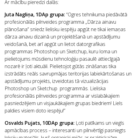
Ar mācību pieredzi dalās:
Juta Nagliņa, 1DAp grupa
:
“Ogres tehnikuma piedāvātā
profesionālās pilnveides programma „Dārza ainavu
plānošana” sniedz lielisku iespēju apgūt ne tikai iemaņas
dārza ainavu dizainā un projektēšanā un apstādījumu
veidošanā, bet arī apgūt un lietot datorgrafikas
programmas Photoshop un Sketchup, kuru loma un
pielietojums mūsdienu tehnoloģiju pasaulē attiecīgajā
nozarē ir ļoti aktuāli. Pielietojot gūtās zināšanas tika
izstrādāts reāls savrupmājas teritorijas labiekārtošanas un
apstādījumu projekts, izveidotas tā vizualizācijas
Photoshop un Sketchup programmās. Lieliska
profesionālās pilnveides programma ar vislabākajiem
pasniedzējiem un visjaukākajiem grupas biedriem! Liels
paldies visiem doto iespēju!”
Osvalds Pujats, 10DAp grupa
:
Ļoti patīkams un viegls
apmācības process – interesanti un pilnvērtīgi pasniegts
lekciju materiāls, kurš organiski mijās ar praktiskajām