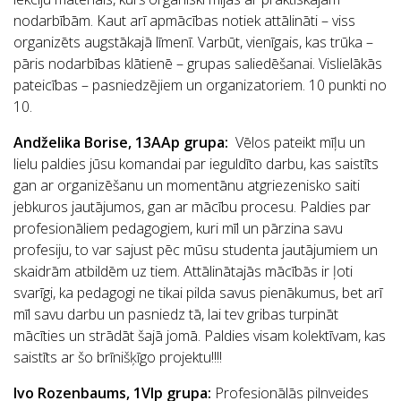
nodarbībām. Kaut arī apmācības notiek attālināti – viss
organizēts augstākajā līmenī. Varbūt, vienīgais, kas trūka –
pāris nodarbības klātienē – grupas saliedēšanai. Vislielākās
pateicības – pasniedzējiem un organizatoriem. 10 punkti no
10.
Andželika Borise, 13AAp grupa
:
Vēlos pateikt mīļu un
lielu paldies jūsu komandai par ieguldīto darbu, kas saistīts
gan ar organizēšanu un momentānu atgriezenisko saiti
jebkuros jautājumos, gan ar mācību procesu. Paldies par
profesionāliem pedagogiem, kuri mīl un pārzina savu
profesiju, to var sajust pēc mūsu studenta jautājumiem un
skaidrām atbildēm uz tiem. Attālinātajās mācībās ir ļoti
svarīgi, ka pedagogi ne tikai pilda savus pienākumus, bet arī
mīl savu darbu un pasniedz tā, lai tev gribas turpināt
mācīties un strādāt šajā jomā. Paldies visam kolektīvam, kas
saistīts ar šo brīnišķīgo projektu!!!!
Ivo Rozenbaums, 1VIp grupa:
Profesionālās pilnveides