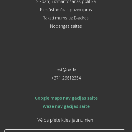
Sīkdatņu izmantošanas politika
Piekļūstamības paziņojums
Raksti mums uz E-adresi
Noderīgas saites
ovt@ovt.lv
+371 26612354
Google maps navigācijas saite
Waze navigācijas saite
Vēlos pieteikties jaunumiem