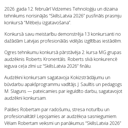
2026. gada 12. februārī Vidzemes Tehnoloģiju un dizaina
tehnikums norisinājās “SkillsLatvia 2026” pusfināls prasmju
konkursā “Mēbeļu izgatavošana”.
Konkursā savu meistarību demonstrēja 13 konkursanti no
dažādām Latvijas profesionālās vidējās izglītības iestādēm.
Ogres tehnikumu konkursā pārstāvēja 2. kursa MG grupas
audzēknis Roberts Kronentāls. Roberts sīvā konkurencē
ieguva ceļa zīmi uz “SkillsLatvia 2026” finālu.
Audzēkni konkursam sagatavoja Kokizstrādājumu un
būvdarbu apakšprogrammu vadītājs J. Saulītis un pedagogs
M. Slaguns — pateicamies par ieguldīto darbu, sagatavojot
audzēkni konkursam.
Paldies Robertam par radošumu, stresa noturību un
profesionalitāti! Lepojamies ar audzēkņa sasniegumiem.
Vēlam Robertam veiksmi un panākumus “SkillsLatvia 2026”