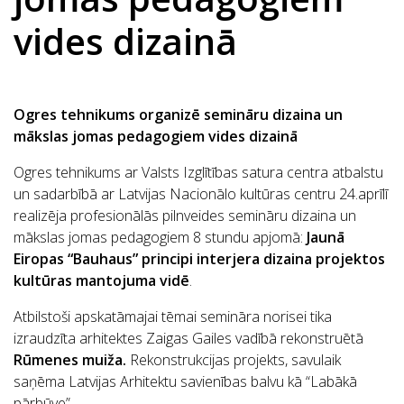
vides dizainā
Ogres tehnikums organizē semināru dizaina un
mākslas jomas pedagogiem vides dizainā
Ogres tehnikums ar Valsts Izglītības satura centra atbalstu
un sadarbībā ar Latvijas Nacionālo kultūras centru 24.aprīlī
realizēja profesionālās pilnveides semināru dizaina un
mākslas jomas pedagogiem 8 stundu apjomā:
Jaunā
Eiropas “Bauhaus” principi interjera dizaina projektos
kultūras mantojuma vidē
.
Atbilstoši apskatāmajai tēmai semināra norisei tika
izraudzīta arhitektes Zaigas Gailes vadībā rekonstruētā
Rūmenes muiža.
Rekonstrukcijas projekts, savulaik
saņēma Latvijas Arhitektu savienības balvu kā “Labākā
pārbūve”.