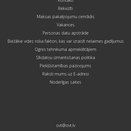
Kontakti
Rekvizīti
Maksas pakalpojumu cenrādis
Vakances
Personas datu apstrāde
Biežākie vides riska faktori, kas var izraisīt nelaimes gadījumus
Ogres tehnikuma apmeklētājiem
Sīkdatņu izmantošanas politika
Piekļūstamības paziņojums
Raksti mums uz E-adresi
Noderīgas saites
ovt@ovt.lv