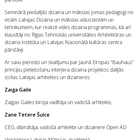
Seminārā piedalījās dizaina un mākslas jomas pedagogi no
visām Latvijas Dizaina un mākslas vidusskolām un
tehnikumiem, kur realizē vides dizaina programmas, kā arī
klausītāji no Rīgas Tehniskās universitātes Arhitektūras un
dizaina institūta un Latvijas Nacionālā kultūras centra
pārstāvji .
Ar savu pieredzi un skatījumu par Jaunā Eiropas “Bauhaus”
principu pielietošanu interjera dizaina projektos dalījās
izcilas Latvijas arhitektes un dizaineres:
Zaiga Gaile
Zaigas Gailes biroja vadītāja un vadošā arhitekte,
Zane Tetere Šulce
CEO, dibinātāja, vadošā arhitekte un dizainere Open AD
Vieslektore Latvijas Mākslas akadēmijā.