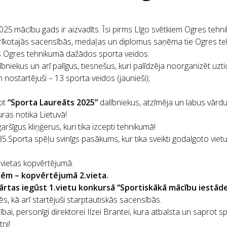
25.mācību gads ir aizvadīts. Īsi pirms Līgo svētkiem Ogres teh
dē rīkotajās sacensībās, medaļas un diplomus saņēma tie Ogres t
s Ogres tehnikumā dažādos sporta veidos.
bniekus un arī palīgus, tiesnešus, kuri palīdzēja noorganizēt uzti
ostartējuši – 13 sporta veidos (jaunieši);
jot
“Sporta Laureāts 2025”
dalībniekus, atzīmēja un labus vārdu
uras notika Lietuvā!
šīgus kliņģerus, kuri tika izcepti tehnikumā!
5.Sporta spēļu svinīgs pasākums, kur tika sveikti godalgoto vietu i
 vietas kopvērtējumā.
tēm – kopvērtējumā 2.vieta.
rtas iegūst 1.vietu konkursā “Sportiskākā mācību iestād
ēs, kā arī startējuši starptautiskās sacensībās.
ībai, personīgi direktorei Ilzei Brantei, kura atbalsta un saprot
tni!