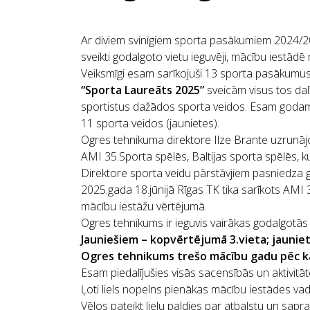
Ar diviem svinīgiem sporta pasākumiem 2024/20
sveikti godalgoto vietu ieguvēji, mācību iestā
Veiksmīgi esam sarīkojuši 13 sporta pasākumu
“Sporta Laureāts 2025”
sveicām visus tos dalī
sportistus dažādos sporta veidos. Esam godam n
11 sporta veidos (jaunietes).
Ogres tehnikuma direktore Ilze Brante uzrunā
AMI 35.Sporta spēlēs, Baltijas sporta spēlēs, k
Direktore sporta veidu pārstāvjiem pasniedza gar
2025.gada 18.jūnijā Rīgas TK tika sarīkots AMI 3
mācību iestāžu vērtējumā.
Ogres tehnikums ir ieguvis vairākas godalgotās
Jauniešiem – kopvērtējumā 3.vieta; jaunie
Ogres tehnikums trešo mācību gadu pēc kā
Esam piedalījušies visās sacensībās un aktivitāt
Ļoti liels nopelns pienākas mācību iestādes vad
Vēlos pateikt lielu paldies par atbalstu un sapra