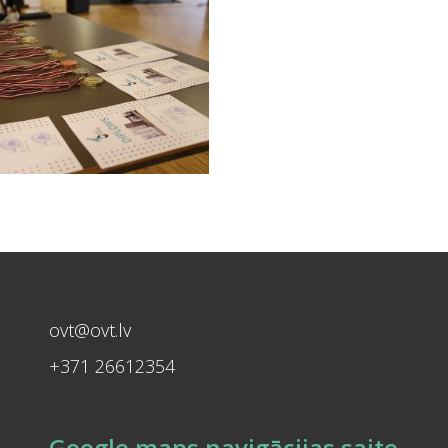
ovt@ovt.lv
+371 26612354
Google maps navigācijas saite