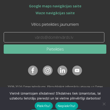
Google maps navigācijas saite
Waze navigācijas saite
Vēlos pieteikties jaunumiem
Pieteikties
2008-2026 Ogres tehnikums. Pārpublicējot informāciju atsauce uz Ogres
tehnikumu obligāta.
Vietnē izmantojam sīkdatnes! Sīkdatnes tiek izmantotas, lai
uzlabotu lietotāju pieredzi un lai vietne pilnvērtīgi darbotos!
Piekrītu!
Nepiekrītu!