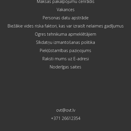
Maksas pakalpojumu cenrādis
Vakances
Personas datu apstrāde
Biežākie vides riska faktori, kas var izraisīt nelaimes gadījumus
Ogres tehnikuma apmeklētājiem
Sīkdatņu izmantošanas politika
Piekļūstamības paziņojums
Raksti mums uz E-adresi
Noderīgas saites
ovt@ovt.lv
+371 26612354