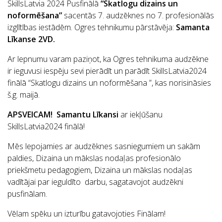
SkillsLatvia 2024 Pusfinālā
“Skatlogu dizains un
noformēšana”
sacentās 7. audzēknes no 7. profesionālās
izglītības iestādēm. Ogres tehnikumu pārstāvēja:
Samanta
Līkanse 2VD.
Ar lepnumu varam paziņot, ka Ogres tehnikuma audzēkne
ir ieguvusi iespēju sevi pierādīt un parādīt SkillsLatvia2024
finālā “Skatlogu dizains un noformēšana ”, kas norisināsies
š.g. maijā.
APSVEICAM!
Samantu Līkansi
ar iekļūšanu
SkillsLatvia2024 finālā!
Mēs lepojamies ar audzēknes sasniegumiem un sakām
paldies, Dizaina un mākslas nodaļas profesionālo
priekšmetu pedagogiem, Dizaina un mākslas nodaļas
vadītājai par ieguldīto darbu, sagatavojot audzēkni
pusfinālam.
Vēlam spēku un izturību gatavojoties Finālam!