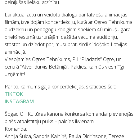
pelnījušas lielāku atzinību.
Lai aktualizētu un veidotu dialogu par latviešu animācijas
filmām, izveidojām koncertlekciju, kurā ar Ogres Tehnikuma
audzēkņu un pedagogu kopīgiem spēkiem 40 minūšu garā
priekšnesumā uzrunājām dažāda vecuma auditoriju,
stāstot un dziedot par, mūsuprāt, sirdi sildošāko Latvijas
animācijā.
Viesojāmies Ogres Tehnikums, PII “Pīlādzītis” Ogrē, un
centrā “Atver durvis Betānijā”. Paldies, ka mūs viesmīlīgi
uzņēmāt!
Par to, kā mums gāja koncertlekcijās, skatieties šeit:
TIKTOK
INSTAGRAM
Šogad OT Kultūras kanona konkursa komandai pievienojās
plašs atbalstītāju pulks – paldies ikvienam!
Komanda:
Annija Šulca, Sandris Kalniņš, Paula Didrihsone, Terēze