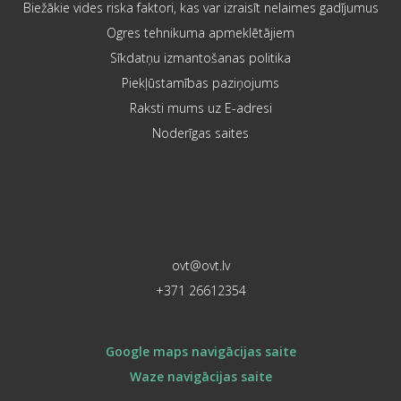
Biežākie vides riska faktori, kas var izraisīt nelaimes gadījumus
Ogres tehnikuma apmeklētājiem
Sīkdatņu izmantošanas politika
Piekļūstamības paziņojums
Raksti mums uz E-adresi
Noderīgas saites
ovt@ovt.lv
+371 26612354
Google maps navigācijas saite
Waze navigācijas saite