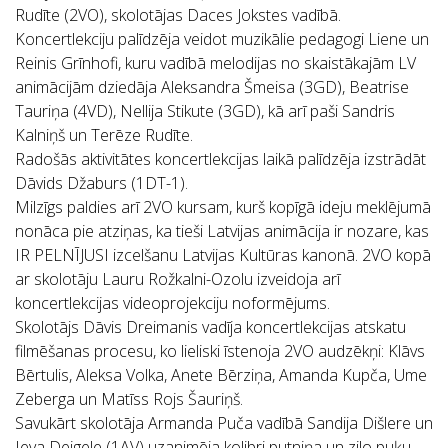
Rudīte (2VO), skolotājas Daces Jokstes vadībā.
Koncertlekciju palīdzēja veidot muzikālie pedagogi Liene un
Reinis Grīnhofi, kuru vadībā melodijas no skaistākajām LV
animācijām dziedāja Aleksandra Šmeisa (3GD), Beatrise
Tauriņa (4VD), Nellija Stikute (3GD), kā arī paši Sandris
Kalniņš un Terēze Rudīte.
Radošās aktivitātes koncertlekcijas laikā palīdzēja izstrādāt
Dāvids Džaburs (1DT-1).
Milzīgs paldies arī 2VO kursam, kurš kopīgā ideju meklējumā
nonāca pie atziņas, ka tieši Latvijas animācija ir nozare, kas
IR PELNĪJUSI izcelšanu Latvijas Kultūras kanonā. 2VO kopā
ar skolotāju Lauru Rožkalni-Ozolu izveidoja arī
koncertlekcijas videoprojekciju noformējums.
Skolotājs Dāvis Dreimanis vadīja koncertlekcijas atskatu
filmēšanas procesu, ko lieliski īstenoja 2VO audzēkņi: Klāvs
Bērtulis, Aleksa Volka, Anete Bērziņa, Amanda Kupča, Ume
Zeberga un Matīss Rojs Šauriņš.
Savukārt skolotāja Armanda Puča vadībā Sandija Dišlere un
Ieva Deigele (1AV) uzanimēja kolibri putniņa un zilo puķu