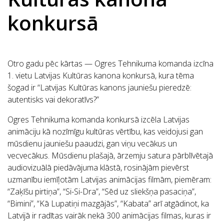
konkursā
Otro gadu pēc kārtas — Ogres Tehnikuma komanda izcīna
1. vietu Latvijas Kultūras kanona konkursā, kura tēma
šogad ir “Latvijas Kultūras kanons jauniešu pieredzē:
autentisks vai dekoratīvs?”
Ogres Tehnikuma komanda konkursā izcēla Latvijas
animāciju kā nozīmīgu kultūras vērtību, kas veidojusi gan
mūsdienu jauniešu paaudzi, gan viņu vecākus un
vecvecākus. Mūsdienu plašajā, ārzemju satura pārblīvētajā
audiovizuālā piedāvājuma klāstā, rosinājām pievērst
uzmanību iemīļotām Latvijas animācijas filmām, piemēram:
“Zaķīšu pirtiņa”, “Si-Si-Dra”, “Sēd uz sliekšņa pasaciņa”,
“Bimini”, “Kā Lupatiņi mazgājās”, “Kabata” arī atgādinot, ka
Latvijā ir radītas vairāk nekā 300 animācijas filmas, kuras ir