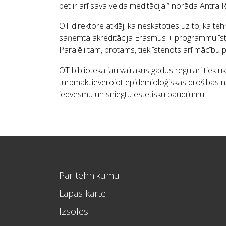
bet ir arī sava veida meditācija.” norāda Antra R
OT direktore atklāj, ka neskatoties uz to, ka teh
saņemta akreditācija Erasmus + programmu īsten
Paralēli tam, protams, tiek īstenots arī mācību 
OT bibliotēkā jau vairākus gadus regulāri tiek rī
turpmāk, ievērojot epidemioloģiskās drošības no
iedvesmu un sniegtu estētisku baudījumu.
Par tehnikumu
Lapas karte
Izsoles