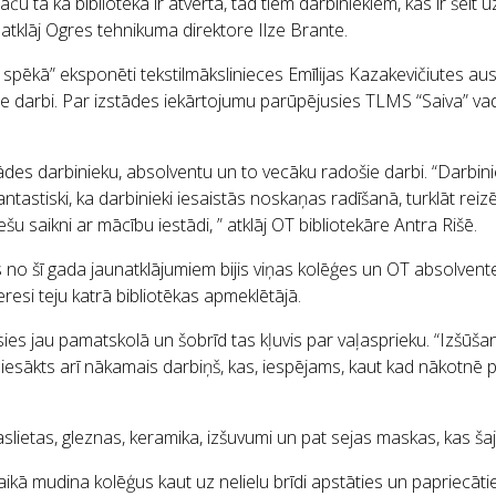
tā kā bibliotēka ir atvērta, tad tiem darbiniekiem, kas ir šeit uz
 atklāj Ogres tehnikuma direktore Ilze Brante.
 spēkā” eksponēti tekstilmākslinieces Emīlijas Kazakevičiutes au
ie darbi. Par izstādes iekārtojumu parūpējusies TLMS “Saiva” vad
tādes darbinieku, absolventu un to vecāku radošie darbi. “Darbinie
fantastiski, ka darbinieki iesaistās noskaņas radīšanā, turklāt rei
u saikni ar mācību iestādi, ” atklāj OT bibliotekāre Antra Rišē.
ens no šī gada jaunatklājumiem bijis viņas kolēģes un OT absolve
eresi teju katrā bibliotēkas apmeklētājā.
sies jau pamatskolā un šobrīd tas kļuvis par vaļasprieku. “Izšūša
 ir iesākts arī nākamais darbiņš, kas, iespējams, kaut kad nākotnē
aslietas, gleznas, keramika, izšuvumi un pat sejas maskas, kas šajā
laikā mudina kolēģus kaut uz nelielu brīdi apstāties un papriecāt