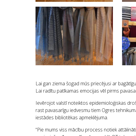
Lai gan ziema šogad mūs priecējusi ar bagātīgu 
Lai radītu patīkamas emocijas vēl pirms pavasar
Ievērojot valstī noteiktos epidemioloģiskas droš
rast pavasarīgu iedvesmu tiem Ogres tehnikum
iestādes bibliotēkas apmeklējuma.
“Pie mums viss mācību process notiek attālināti, 