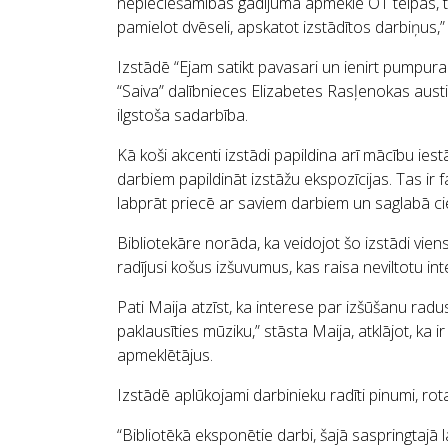
nepieciešamības gadījumā apmeklē OT telpas, taču 
pamielot dvēseli, apskatot izstādītos darbiņus,”
Izstādē “Ejam satikt pavasari un ienirt pumpura
“Saiva” dalībnieces Elizabetes Rasļenokas aust
ilgstoša sadarbība.
Kā koši akcenti izstādi papildina arī mācību ies
darbiem papildināt izstāžu ekspozīcijas. Tas ir 
labprāt priecē ar saviem darbiem un saglabā cieš
Bibliotekāre norāda, ka veidojot šo izstādi vi
radījusi košus izšuvumus, kas raisa neviltotu int
Pati Maija atzīst, ka interese par izšūšanu radu
paklausīties mūziku,” stāsta Maija, atklājot, ka
apmeklētājus.
Izstādē aplūkojami darbinieku radīti pinumi, rot
“Bibliotēkā eksponētie darbi, šajā saspringtajā 