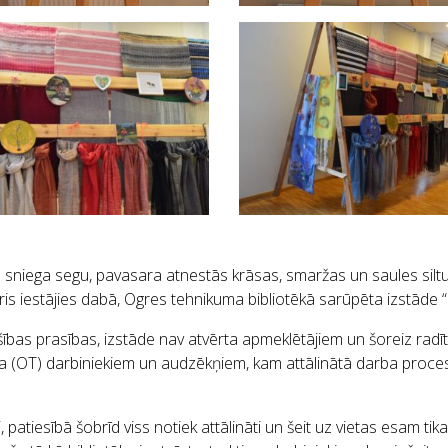
sniega segu, pavasara atnestās krāsas, smaržas un saules siltums
is iestājies dabā, Ogres tehnikuma bibliotēkā sarūpēta izstāde “
ības prasības, izstāde nav atvērta apmeklētājiem un šoreiz radīta
a (OT) darbiniekiem un audzēkņiem, kam attālinātā darba proc
patiesībā šobrīd viss notiek attālināti un šeit uz vietas esam tika