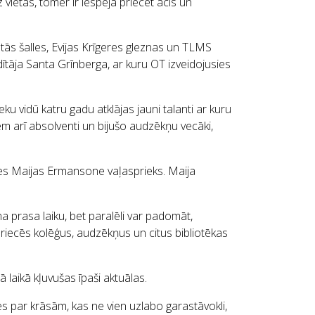
 vietas, tomēr ir iespēja priecēt acis un
stās šalles, Evijas Krīgeres gleznas un TLMS
ītāja Santa Grīnberga, ar kuru OT izveidojusies
ku vidū katru gadu atklājas jauni talanti ar kuru
zēm arī absolventi un bijušo audzēkņu vecāki,
ntes Maijas Ermansone vaļasprieks. Maija
na prasa laiku, bet paralēli var padomāt,
 priecēs kolēģus, audzēkņus un citus bibliotēkas
 laikā kļuvušas īpaši aktuālas.
ies par krāsām, kas ne vien uzlabo garastāvokli,