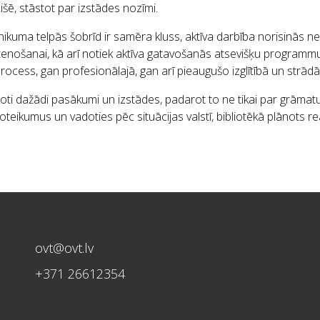
išē, stāstot par izstādes nozīmi.
nikuma telpās šobrīd ir samēra kluss, aktīva darbība norisinās nep
ošanai, kā arī notiek aktīva gatavošanās atsevišķu programmu ak
process, gan profesionālajā, gan arī pieaugušo izglītībā un strā
koti dažādi pasākumi un izstādes, padarot to ne tikai par grāmatu k
teikumus un vadoties pēc situācijas valstī, bibliotēkā plānots re
ovt@ovt.lv
+371 26612354