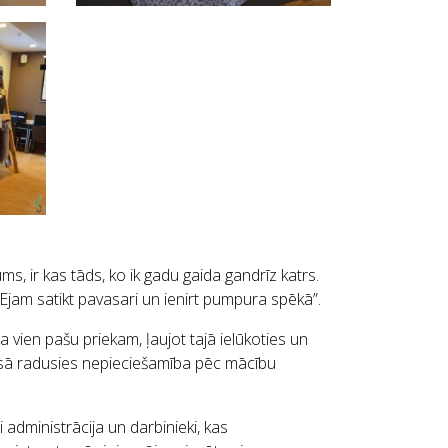
, ir kas tāds, ko ik gadu gaida gandrīz katrs.
Ejam satikt pavasari un ienirt pumpura spēkā”.
 vien pašu priekam, ļaujot tajā ielūkoties un
esā radusies nepieciešamība pēc mācību
i administrācija un darbinieki, kas