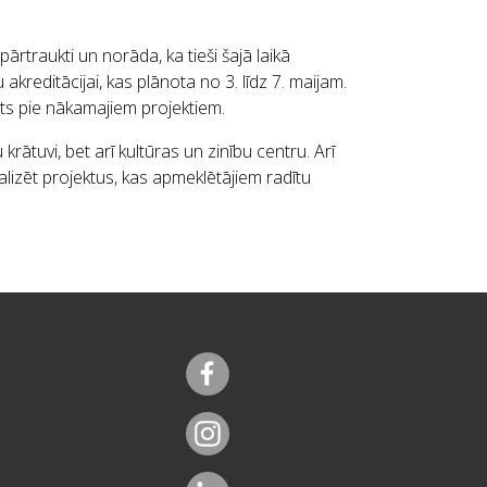
ārtraukti un norāda, ka tieši šajā laikā
reditācijai, kas plānota no 3. līdz 7. maijam.
dāts pie nākamajiem projektiem.
rātuvi, bet arī kultūras un zinību centru. Arī
alizēt projektus, kas apmeklētājiem radītu