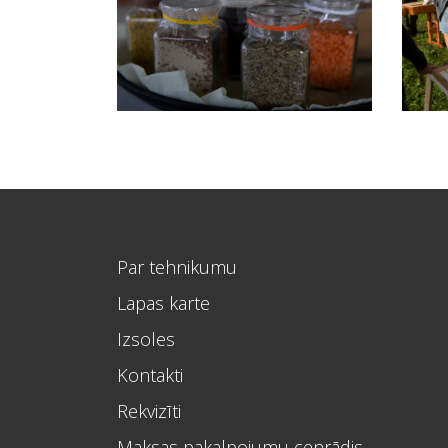
Par tehnikumu
Lapas karte
Izsoles
Kontakti
Rekvizīti
Maksas pakalpojumu cenrādis