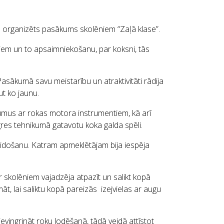
 organizēts pasākums skolēniem “Zaļā klase”.
ežiem un to apsaimniekošanu, par koksni, tās
asākumā savu meistarību un atraktivitāti rādija
ut ko jaunu.
us ar rokas motora instrumentiem, kā arī
gres tehnikumā gatavotu koka galda spēli.
veidošanu. Katram apmeklētājam bija iespēja
r skolēniem vajadzēja atpazīt un salikt kopā
t, lai saliktu kopā pareizās izejvielas ar augu
vingrināt roku lodēšanā, tādā veidā attīstot