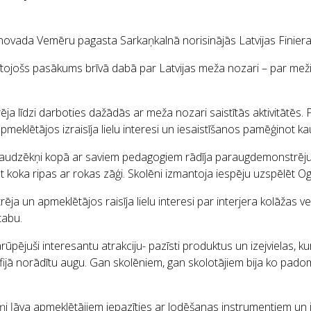
vada Vemēru pagasta Sarkaņkalnā norisinājās Latvijas Finiera
 izglītojošs pasākums brīvā dabā par Latvijas meža nozari – par m
 līdzi darboties dažādās ar meža nozari saistītās aktivitātēs. P
klētājos izraisīja lielu interesi un iesaistīšanos pamēģinot ka
audzēkņi kopā ar saviem pedagogiem rādīja paraugdemonstrējum
ot koka ripas ar rokas zāģi. Skolēni izmantoja iespēju uzspēlēt O
a un apmeklētājos raisīja lielu interesi par interjera kolāžas 
tabu.
pējuši interesantu atrakciju- pazīsti produktus un izejvielas, ku
fijā norādītu augu. Gan skolēniem, gan skolotājiem bija ko padomā
 ļāva apmeklētājiem iepazīties ar lodēšanas instrumentiem un ie