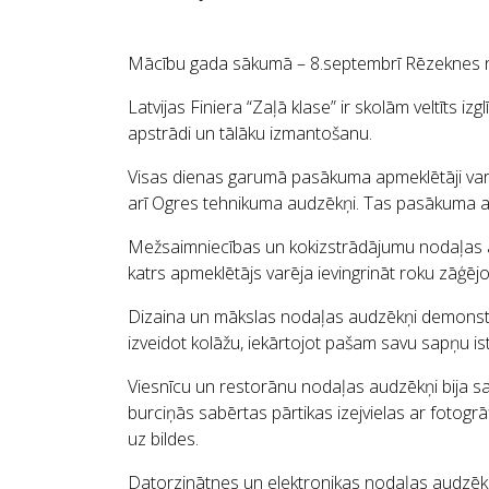
Mācību gada sākumā – 8.septembrī Rēzeknes no
Latvijas Finiera “Zaļā klase” ir skolām veltīts
apstrādi un tālāku izmantošanu.
Visas dienas garumā pasākuma apmeklētāji varēja
arī Ogres tehnikuma audzēkņi. Tas pasākuma apme
Mežsaimniecības un kokizstrādājumu nodaļas 
katrs apmeklētājs varēja ievingrināt roku zāģēj
Dizaina un mākslas nodaļas audzēkņi demonstrēj
izveidot kolāžu, iekārtojot pašam savu sapņu is
Viesnīcu un restorānu nodaļas audzēkņi bija sarū
burciņās sabērtas pārtikas izejvielas ar fotogrā
uz bildes.
Datorzinātnes un elektronikas nodaļas audzēkņi