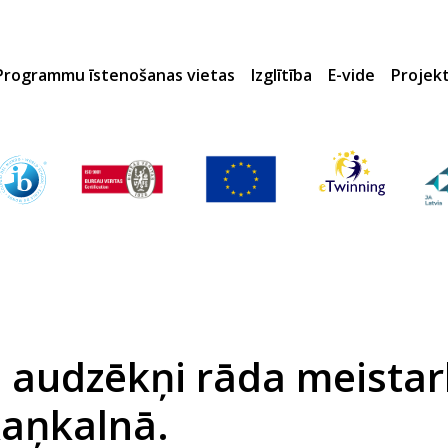
Programmu īstenošanas vietas
Izglītība
E-vide
Projek
 audzēkņi rāda meista
kaņkalnā.