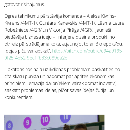
gatavot risinājumus.
Ogres tehnikumu pārstāvēja komanda – Alekss Kivrins-
Kivrans /4MT-1/, Guntars Kaņevskis /4MT-1/, Lāsma Laura
Robežniece /4GR/ un Viktorija Pīrāga /4GR/. Jaunieši
piedāvāja biznesa ideju – interjera dizaina produkti no
otrreiz pārstrādājama koka, atjaunojot to ar Bio epoksīdu.
Idejas piču var apskatīt
https://pitch.com/public/d94a9195-
0f25-4b52-9ecf-fb33c089da2e
Hakatons rosināja uz ikdienas problēmām paskatīties no
cita skatu punkta un padomāt par aprites ekonomikas
principiem. Iemācīja dalībniekiem vairāk domāt inovatīvi,
saskatīt problēmās idejas, pičot savas idejas žūrijai un
konkurentiem.