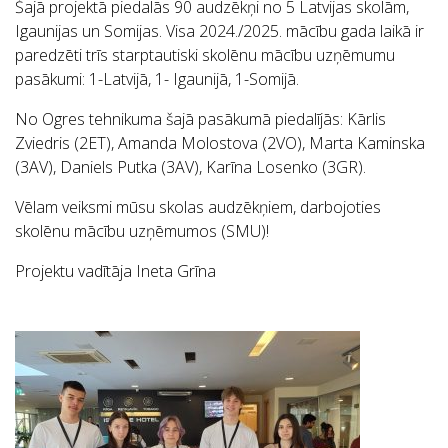
Šajā projektā piedalās 90 audzēkņi no 5 Latvijas skolām,
Igaunijas un Somijas. Visa 2024./2025. mācību gada laikā ir
paredzēti trīs starptautiski skolēnu mācību uzņēmumu
pasākumi: 1-Latvijā, 1- Igaunijā, 1-Somijā.
No Ogres tehnikuma šajā pasākumā piedalījās: Kārlis
Zviedris (2ET), Amanda Molostova (2VO), Marta Kaminska
(3AV), Daniels Putka (3AV), Karīna Losenko (3GR).
Vēlam veiksmi mūsu skolas audzēkņiem, darbojoties
skolēnu mācību uzņēmumos (SMU)!
Projektu vadītāja Ineta Grīna