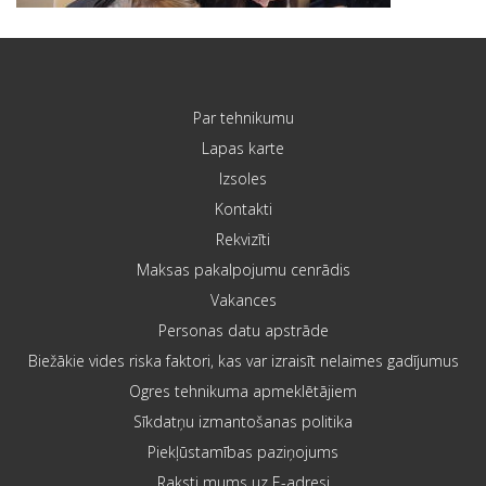
Par tehnikumu
Lapas karte
Izsoles
Kontakti
Rekvizīti
Maksas pakalpojumu cenrādis
Vakances
Personas datu apstrāde
Biežākie vides riska faktori, kas var izraisīt nelaimes gadījumus
Ogres tehnikuma apmeklētājiem
Sīkdatņu izmantošanas politika
Piekļūstamības paziņojums
Raksti mums uz E-adresi