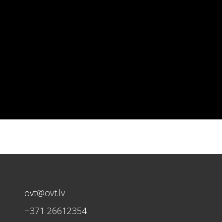
ovt@ovt.lv
+371 26612354