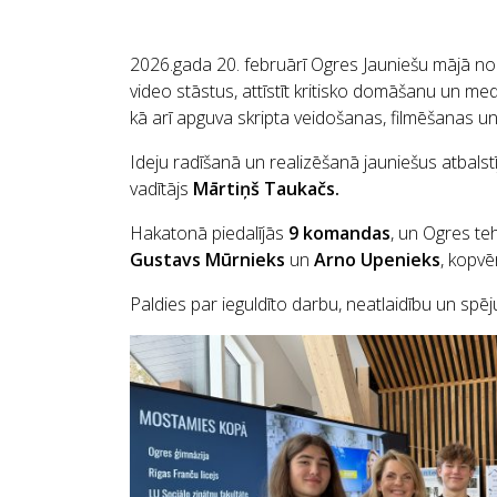
2026.gada 20. februārī Ogres Jauniešu mājā no
video stāstus, attīstīt kritisko domāšanu un me
kā arī apguva skripta veidošanas, filmēšanas u
Ideju radīšanā un realizēšanā jauniešus atbalst
vadītājs
Mārtiņš Taukačs
.
Hakatonā piedalījās
9 komandas
, un Ogres te
Gustavs Mūrnieks
un
Arno Upenieks
, kopvē
Paldies par ieguldīto darbu, neatlaidību un sp