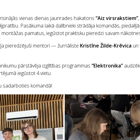
risinājās vienas dienas jaunrades hakatons
“Aiz virsrakstiem”
dijpratību. Pasākuma laikā dalībnieki strādāja komandās, piedalī
n montāžas pamatus, iegūstot praktisku pieredzi savam nākotnes
īja pieredzējuši mentori — žurnāliste
Kristīne Žilde-Krēvica
un 
hnikumu pārstāvēja izglītības programmas
“Elektronika”
audzēk
rtējumā iegūstot 4.vietu.
ēju sadarboties komandā!