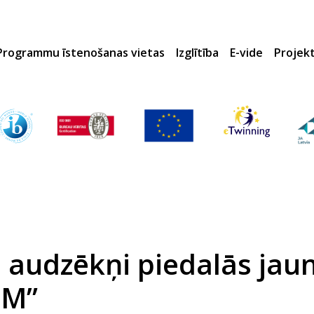
Programmu īstenošanas vietas
Izglītība
E-vide
Projek
 audzēkņi piedalās jau
EM”