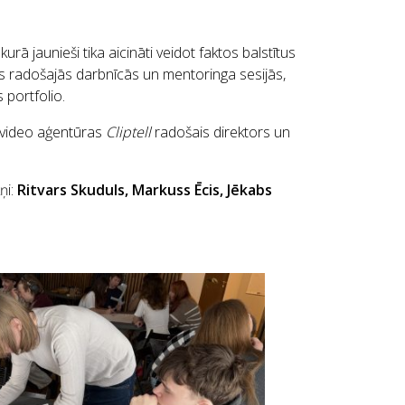
, kurā jaunieši tika aicināti veidot faktos balstītus
jās radošajās darbnīcās un mentoringa sesijās,
 portfolio.
video aģentūras
Cliptell
radošais direktors un
ņi:
Ritvars Skuduls, Markuss Ēcis, Jēkabs