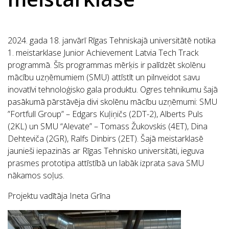
2024. gada 18. janvārī Rīgas Tehniskajā universitātē notika
1. meistarklase Junior Achievement Latvia Tech Track
programmā. Šīs programmas mērķis ir palīdzēt skolēnu
mācību uzņēmumiem (SMU) attīstīt un pilnveidot savu
inovatīvi tehnoloģisko gala produktu. Ogres tehnikumu šajā
pasākumā pārstāvēja divi skolēnu mācību uzņēmumi: SMU
”Fortfull Group” – Edgars Kuļiņičs (2DT-2), Alberts Puls
(2KL) un SMU “Alevate” – Tomass Žukovskis (4ET), Dina
Dehteviča (2GR), Ralfs Dinbirs (2ET). Šajā meistarklasē
jaunieši iepazinās ar Rīgas Tehnisko universitāti, ieguva
prasmes prototipa attīstībā un labāk izprata sava SMU
nākamos soļus.
Projektu vadītāja Ineta Grīna