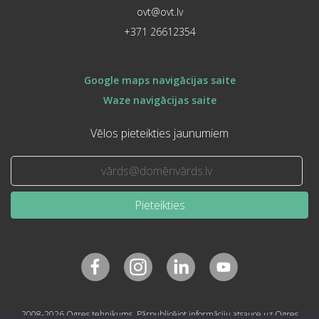
ovt@ovt.lv
+371 26612354
Google maps navigācijas saite
Waze navigācijas saite
Vēlos pieteikties jaunumiem
Pieteikties
2008-2026 Ogres tehnikums. Pārpublicējot informāciju atsauce uz Ogres