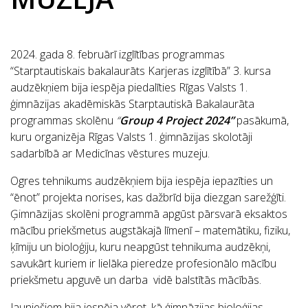
2024. gada 8. februārī izglītības programmas
“Starptautiskais bakalaurāts Karjeras izglītībā” 3. kursa
audzēkņiem bija iespēja piedalīties Rīgas Valsts 1.
ģimnāzijas akadēmiskās Starptautiskā Bakalaurāta
programmas skolēnu
“
Group 4 Project 2024”
pasākumā,
kuru organizēja Rīgas Valsts 1. ģimnāzijas skolotāji
sadarbībā ar Medicīnas vēstures muzeju.
Ogres tehnikums audzēkņiem bija iespēja iepazīties un
“ēnot” projekta norises, kas dažbrīd bija diezgan sarežģīti.
Ģimnāzijas skolēni programmā apgūst pārsvarā eksaktos
mācību priekšmetus augstākajā līmenī – matemātiku, fiziku,
ķīmiju un bioloģiju, kuru neapgūst tehnikuma audzēkņi,
savukārt kuriem ir lielāka pieredze profesionālo mācību
priekšmetu apguvē un darba vidē balstītās mācībās.
Jauniešiem bija iespēja vērot, kā ģimnāzijas bioloģijas