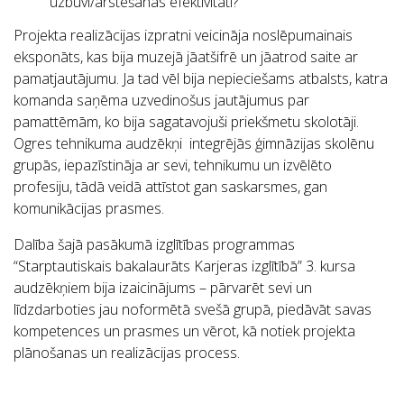
uzbūvi/ārstēšanas efektivitāti?
Projekta realizācijas izpratni veicināja noslēpumainais
eksponāts, kas bija muzejā jāatšifrē un jāatrod saite ar
pamatjautājumu. Ja tad vēl bija nepieciešams atbalsts, katra
komanda saņēma uzvedinošus jautājumus par
pamattēmām, ko bija sagatavojuši priekšmetu skolotāji.
Ogres tehnikuma audzēkņi integrējās ģimnāzijas skolēnu
grupās, iepazīstināja ar sevi, tehnikumu un izvēlēto
profesiju, tādā veidā attīstot gan saskarsmes, gan
komunikācijas prasmes.
Dalība šajā pasākumā izglītības programmas
“Starptautiskais bakalaurāts Karjeras izglītībā” 3. kursa
audzēkņiem bija izaicinājums – pārvarēt sevi un
līdzdarboties jau noformētā svešā grupā, piedāvāt savas
kompetences un prasmes un vērot, kā notiek projekta
plānošanas un realizācijas process.