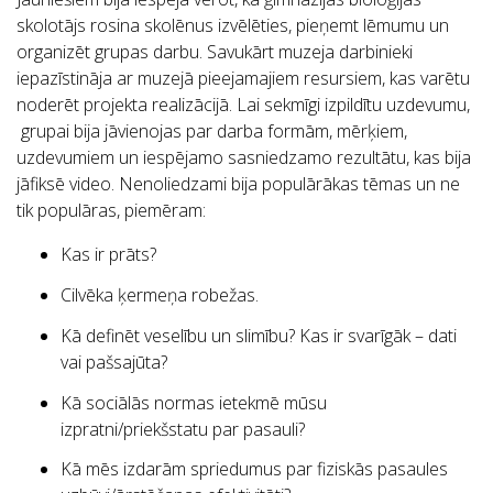
skolotājs rosina skolēnus izvēlēties, pieņemt lēmumu un
organizēt grupas darbu. Savukārt muzeja darbinieki
iepazīstināja ar muzejā pieejamajiem resursiem, kas varētu
noderēt projekta realizācijā. Lai sekmīgi izpildītu uzdevumu,
grupai bija jāvienojas par darba formām, mērķiem,
uzdevumiem un iespējamo sasniedzamo rezultātu, kas bija
jāfiksē video. Nenoliedzami bija populārākas tēmas un ne
tik populāras, piemēram:
Kas ir prāts?
Cilvēka ķermeņa robežas.
Kā definēt veselību un slimību? Kas ir svarīgāk – dati
vai pašsajūta?
Kā sociālās normas ietekmē mūsu
izpratni/priekšstatu par pasauli?
Kā mēs izdarām spriedumus par fiziskās pasaules