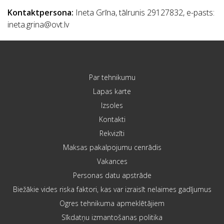
Kontaktpersona:
Ineta Grīna, tālrunis 29127832, e-pasts:
ineta.grina@ovt.lv
Par tehnikumu
Lapas karte
Izsoles
Kontakti
Rekvizīti
Maksas pakalpojumu cenrādis
Vakances
Personas datu apstrāde
Biežākie vides riska faktori, kas var izraisīt nelaimes gadījumus
Ogres tehnikuma apmeklētājiem
Sīkdatņu izmantošanas politika