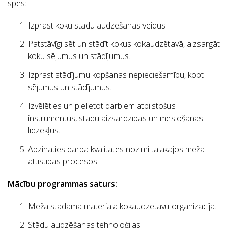
spēs:
Izprast koku stādu audzēšanas veidus.
Patstāvīgi sēt un stādīt kokus kokaudzētavā, aizsargāt
koku sējumus un stādījumus.
Izprast stādījumu kopšanas nepieciešamību, kopt
sējumus un stādījumus.
Izvēlēties un pielietot darbiem atbilstošus
instrumentus, stādu aizsardzības un mēslošanas
līdzekļus.
Apzināties darba kvalitātes nozīmi tālākajos meža
attīstības procesos.
Mācību programmas saturs:
Meža stādāmā materiāla kokaudzētavu organizācija.
Stādu audzēšanas tehnoloģijas.