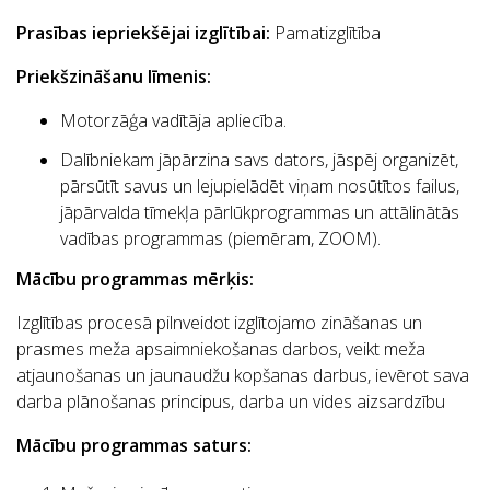
Prasības iepriekšējai izglītībai:
Pamatizglītība
Priekšzināšanu līmenis:
Motorzāģa vadītāja apliecība.
Dalībniekam jāpārzina savs dators, jāspēj organizēt,
pārsūtīt savus un lejupielādēt viņam nosūtītos failus,
jāpārvalda tīmekļa pārlūkprogrammas un attālinātās
vadības programmas (piemēram, ZOOM).
Mācību programmas mērķis:
Izglītības procesā pilnveidot izglītojamo zināšanas un
prasmes meža apsaimniekošanas darbos, veikt meža
atjaunošanas un jaunaudžu kopšanas darbus, ievērot sava
darba plānošanas principus, darba un vides aizsardzību
Mācību programmas saturs: