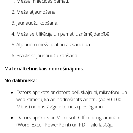
Mežsaimniecības pamati.
Meža atjaunošana.
Jaunaudžu kopšana.
Meža sertifikācija un pamati uzņēmējdarbībā.
Atjaunoto meža platību aizsardzība.
Praktiskā jaunaudžu kopšana.
Materiāltehniskais nodrošinājums:
No dalībnieka:
Dators aprīkots ar datora peli, skaļruni, mikrofonu un
web kameru, kā arī nodrošināts ar ātru (ap 50-100
Mbps) un pastāvīgu interneta pieslēgumu.
Dators aprīkots ar Microsoft Office programmām
(Word, Excel, PowerPoint) un PDF failu lasītāju.