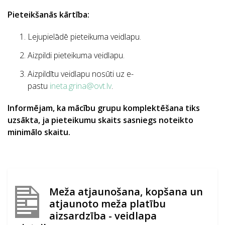
Pieteikšanās kārtība:
Lejupielādē pieteikuma veidlapu.
Aizpildi pieteikuma veidlapu.
Aizpildītu veidlapu nosūti uz e-
pastu
ineta.grina@ovt.lv
.
Informējam, ka mācību grupu komplektēšana tiks
uzsākta, ja pieteikumu skaits sasniegs noteikto
minimālo skaitu.
Meža atjaunošana, kopšana un
atjaunoto meža platību
aizsardzība - veidlapa