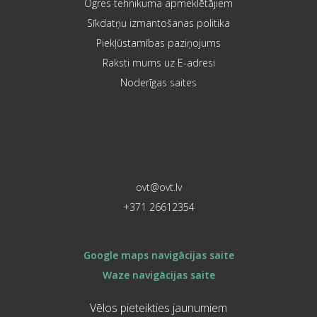
Ogres tehnikuma apmeklētājiem
Sīkdatņu izmantošanas politika
Piekļūstamības paziņojums
Raksti mums uz E-adresi
Noderīgas saites
ovt@ovt.lv
+371 26612354
Google maps navigācijas saite
Waze navigācijas saite
Vēlos pieteikties jaunumiem