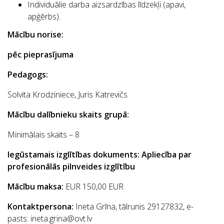
Individuālie darba aizsardzības līdzekļi (apavi,
apģērbs).
Mācību norise:
pēc pieprasījuma
Pedagogs:
Solvita Krodziniece, Juris Katrevičs
Mācību dalībnieku skaits grupā:
Minimālais skaits – 8
Iegūstamais izglītības dokuments: Apliecība par
profesionālās pilnveides izglītību
Mācību maksa:
EUR 150,00 EUR
Kontaktpersona:
Ineta Grīna, tālrunis 29127832, e-
pasts: ineta.grina@ovt.lv