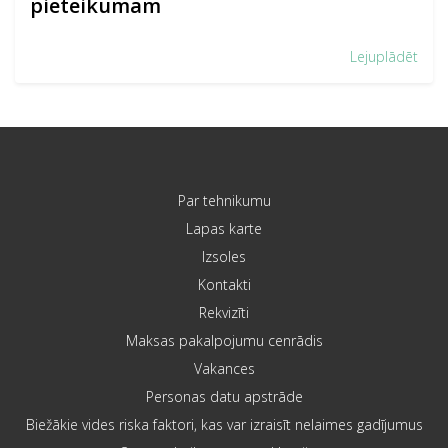
pieteikumam
Lejuplādēt
Par tehnikumu
Lapas karte
Izsoles
Kontakti
Rekvizīti
Maksas pakalpojumu cenrādis
Vakances
Personas datu apstrāde
Biežākie vides riska faktori, kas var izraisīt nelaimes gadījumus