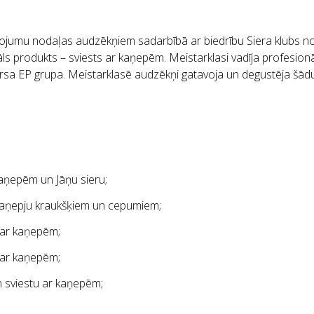
jumu nodaļas audzēkņiem sadarbībā ar biedrību Siera klubs no
kāls produkts – sviests ar kaņepēm. Meistarklasi vadīja profesi
kursa EP grupa. Meistarklasē audzēkņi gatavoja un degustēja šād
 kaņepēm un Jāņu sieru;
kaņepju kraukšķiem un cepumiem;
 ar kaņepēm;
 ar kaņepēm;
 sviestu ar kaņepēm;