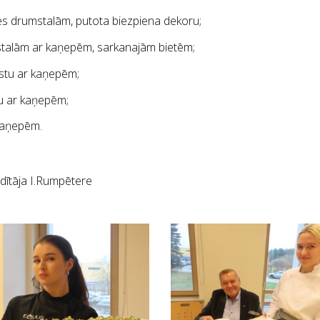
des drumstalām, putota biezpiena dekoru;
mstalām ar kaņepēm, sarkanajām bietēm;
estu ar kaņepēm;
u ar kaņepēm;
kaņepēm.
dītāja I.Rumpētere