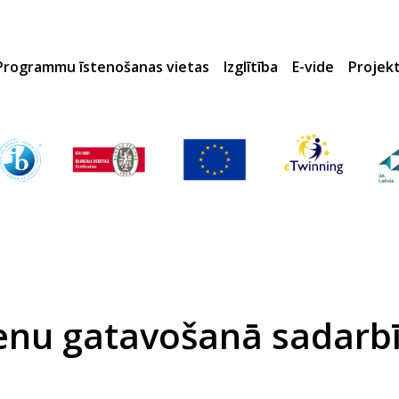
Programmu īstenošanas vietas
Izglītība
E-vide
Projek
enu gatavošanā sadarbī