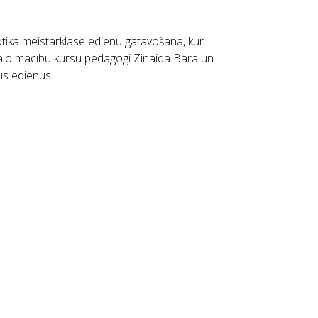
tika meistarklase ēdienu gatavošanā, kur
onālo mācību kursu pedagogi Zinaida Bāra un
us ēdienus :