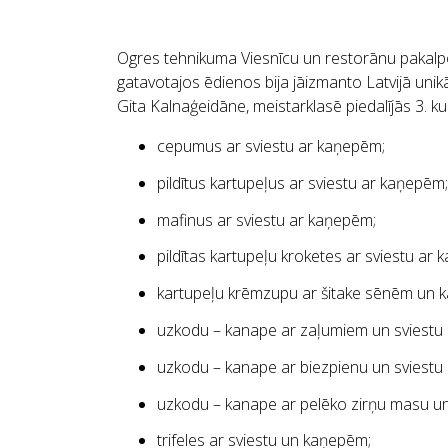
Ogres tehnikuma Viesnīcu un restorānu pakalpo
gatavotajos ēdienos bija jāizmanto Latvijā uni
Gita Kalnaģeidāne, meistarklasē piedalījās 3. 
cepumus ar sviestu ar kaņepēm;
pildītus kartupeļus ar sviestu ar kaņepēm;
mafinus ar sviestu ar kaņepēm;
pildītas kartupeļu kroketes ar sviestu ar
kartupeļu krēmzupu ar šitake sēnēm un 
uzkodu – kanape ar zaļumiem un sviestu
uzkodu – kanape ar biezpienu un sviestu
uzkodu – kanape ar pelēko zirņu masu un
trifeles ar sviestu un kaņepēm;