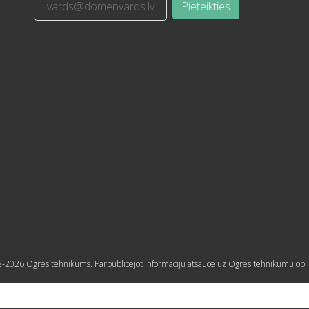
Pieteikties
-2026 Ogres tehnikums. Pārpublicējot informāciju atsauce uz Ogres tehnikumu obli