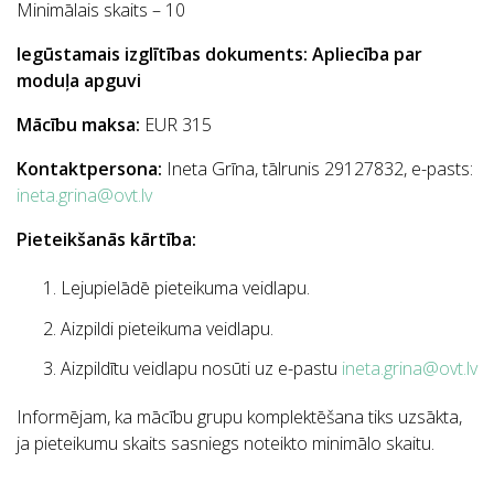
Minimālais skaits – 10
Iegūstamais izglītības dokuments: Apliecība par
moduļa apguvi
Mācību maksa:
EUR
315
Kontaktpersona:
Ineta Grīna, tālrunis 29127832, e-pasts:
ine
ta.grina@ovt.lv
Pieteikšanās kārtība:
Lejupielādē pieteikuma veidlapu.
Aizpildi pieteikuma veidlapu.
Aizpildītu veidlapu nosūti uz e-pastu
ine
ta.grina@ovt.lv
Informējam, ka mācību grupu komplektēšana tiks uzsākta,
ja pieteikumu skaits sasniegs noteikto minimālo skaitu.