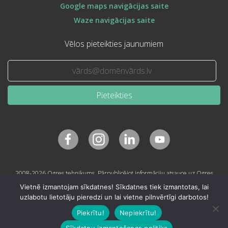
Google maps navigācijas saite
Waze navigācijas saite
Vēlos pieteikties jaunumiem
Pieteikties
2008-2026 Ogres tehnikums. Pārpublicējot informāciju atsauce uz Ogres
tehnikumu obligāta.
Vietnē izmantojam sīkdatnes! Sīkdatnes tiek izmantotas, lai
uzlabotu lietotāju pieredzi un lai vietne pilnvērtīgi darbotos!
Piekrītu!
Nepiekrītu!
Sīkdatņu izmantošanas politika