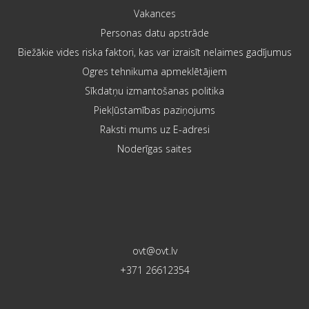
Vakances
Personas datu apstrāde
Biežākie vides riska faktori, kas var izraisīt nelaimes gadījumus
Ogres tehnikuma apmeklētājiem
Sīkdatņu izmantošanas politika
Piekļūstamības paziņojums
Raksti mums uz E-adresi
Noderīgas saites
ovt@ovt.lv
+371 26612354