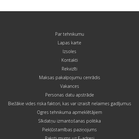
Par tehnikumu
Lapas karte
Izsoles
Kontakti
Rekvizīti
Maksas pakalpojumu cenrādis
Vakances
Personas datu apstrāde
Biežākie vides riska faktori, kas var izraisīt nelaimes gadījumus
Ogres tehnikuma apmeklētājiem
Sīkdatņu izmantošanas politika
Piekļūstamības paziņojums
Raksti mums uz E-adresi