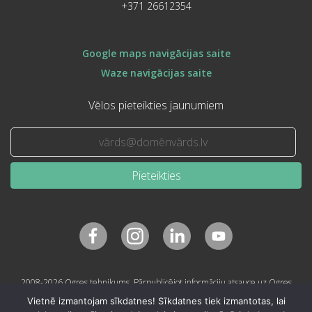
+371 26612354
Google maps navigācijas saite
Waze navigācijas saite
Vēlos pieteikties jaunumiem
Pieteikties
2008-2026 Ogres tehnikums. Pārpublicējot informāciju atsauce uz Ogres
tehnikumu obligāta.
Vietnē izmantojam sīkdatnes! Sīkdatnes tiek izmantotas, lai