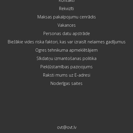
Kontakti
Rekvizīti
Maksas pakalpojumu cenrādis
Vakances
Personas datu apstrāde
Biežākie vides riska faktori, kas var izraisīt nelaimes gadījumus
Ogres tehnikuma apmeklētājiem
Sīkdatņu izmantošanas politika
Piekļūstamības paziņojums
Raksti mums uz E-adresi
Noderīgas saites
ovt@ovt.lv