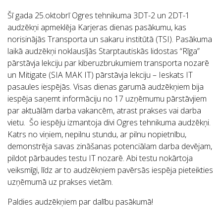
Šī gada 25.oktobrī Ogres tehnikuma 3DT-2 un 2DT-1
audzēkņi apmeklēja Karjeras dienas pasākumu, kas
norisinājās Transporta un sakaru institūtā (TSI). Pasākuma
laikā audzēkņi noklausījās Starptautiskās lidostas “Rīga”
pārstāvja lekciju par kiberuzbrukumiem transporta nozarē
un Mitigate (SIA MAK IT) pārstāvja lekciju – Ieskats IT
pasaules iespējās. Visas dienas garumā audzēkņiem bija
iespēja saņemt informāciju no 17 uzņēmumu pārstāvjiem
par aktuālām darba vakancēm, atrast prakses vai darba
vietu. Šo iespēju izmantoja divi Ogres tehnikuma audzēkņi.
Katrs no viņiem, nepilnu stundu, ar pilnu nopietnību,
demonstrēja savas zināšanas potenciālam darba devējam,
pildot pārbaudes testu IT nozarē. Abi testu nokārtoja
veiksmīgi, līdz ar to audzēkņiem pavērsās iespēja pieteikties
uzņēmumā uz prakses vietām.
Paldies audzēkņiem par dalību pasākumā!