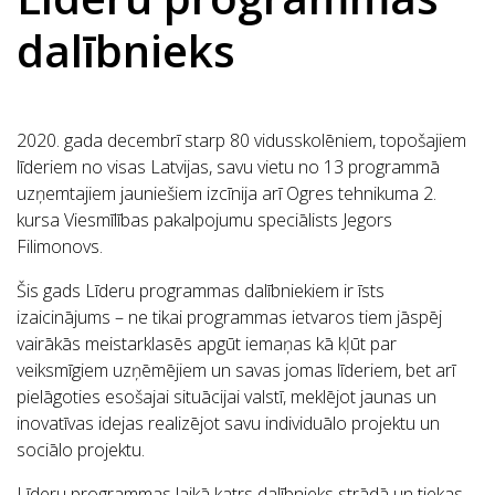
dalībnieks
2020. gada decembrī starp 80 vidusskolēniem, topošajiem
līderiem no visas Latvijas, savu vietu no 13 programmā
uzņemtajiem jauniešiem izcīnija arī Ogres tehnikuma 2.
kursa Viesmīlības pakalpojumu speciālists Jegors
Filimonovs.
Šis gads Līderu programmas dalībniekiem ir īsts
izaicinājums – ne tikai programmas ietvaros tiem jāspēj
vairākās meistarklasēs apgūt iemaņas kā kļūt par
veiksmīgiem uzņēmējiem un savas jomas līderiem, bet arī
pielāgoties esošajai situācijai valstī, meklējot jaunas un
inovatīvas idejas realizējot savu individuālo projektu un
sociālo projektu.
Līderu programmas laikā katrs dalībnieks strādā un tiekas