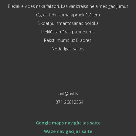
Biežākie vides riska faktori, kas var izraisīt nelaimes gadījumus
Ogres tehnikuma apmeklētājiem
Sīkdatņu izmantošanas politika
Piekļūstamības paziņojums
Raksti mums uz E-adresi
Noderīgas saites
ovt@ovt.lv
+371 26612354
Google maps navigācijas saite
Waze navigācijas saite