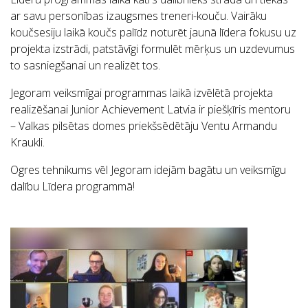
ar savu personības izaugsmes treneri-kouču. Vairāku
koučsesiju laikā koučs palīdz noturēt jaunā līdera fokusu uz
projekta izstrādi, patstāvīgi formulēt mērķus un uzdevumus
to sasniegšanai un realizēt tos.
Jegoram veiksmīgai programmas laikā izvēlētā projekta
realizēšanai Junior Achievement Latvia ir piešķīris mentoru
– Valkas pilsētas domes priekšsēdētāju Ventu Armandu
Kraukli.
Ogres tehnikums vēl Jegoram idejām bagātu un veiksmīgu
dalību Līdera programmā!