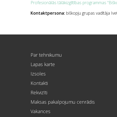
Profesionālās tālākizglītības programmas “Bišk
Kontaktpersona:
biškopju grupas vadītāja Ive
Par tehnikumu
Lapas karte
Izsoles
Kontakti
Rekvizīti
Maksas pakalpojumu cenrādis
Vakances