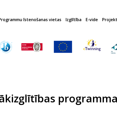
Programmu īstenošanas vietas
Izglītība
E-vide
Projek
lākizglītības programma