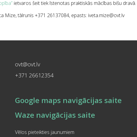
opība”
ietvaros šeit tiek īstenotas praktiskās mācības bišu dravā.
ta Mize, tālrunis +371 26137084, epasts: iveta.mize@ovt.lv
ovt@ovt.lv
+371 26612354
Google maps navigācijas saite
Waze navigācijas saite
Vēlos pieteikties jaunumiem