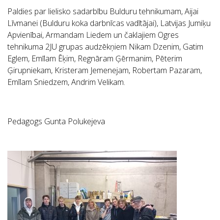
Paldies par lielisko sadarbību Bulduru tehnikumam, Aijai
Līvmanei (Bulduru koka darbnīcas vadītājai), Latvijas Jumiķu
Apvienībai, Armandam Liedem un čaklajiem Ogres
tehnikuma 2JU grupas audzēkņiem Nikam Dzenim, Gatim
Eglem, Emīlam Ēķim, Regnāram Ģērmanim, Pēterim
Ģirupniekam, Kristeram Jemenejam, Robertam Pazaram,
Emīlam Sniedzem, Andrim Velikam.
Pedagogs Gunta Polukejeva