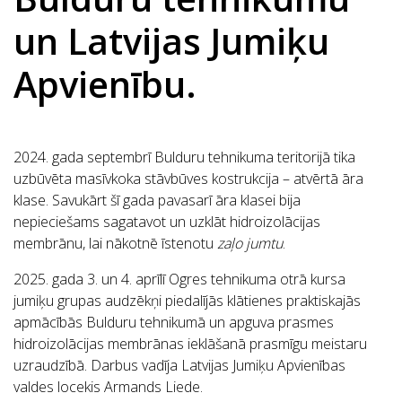
un Latvijas Jumiķu
Apvienību.
2024. gada septembrī Bulduru tehnikuma teritorijā tika
uzbūvēta masīvkoka stāvbūves kostrukcija – atvērtā āra
klase. Savukārt šī gada pavasarī āra klasei bija
nepieciešams sagatavot un uzklāt hidroizolācijas
membrānu, lai nākotnē īstenotu
zaļo jumtu
.
2025. gada 3. un 4. aprīlī Ogres tehnikuma otrā kursa
jumiķu grupas audzēkņi piedalījās klātienes praktiskajās
apmācībās Bulduru tehnikumā un apguva prasmes
hidroizolācijas membrānas ieklāšanā prasmīgu meistaru
uzraudzībā. Darbus vadīja Latvijas Jumiķu Apvienības
valdes locekis Armands Liede.