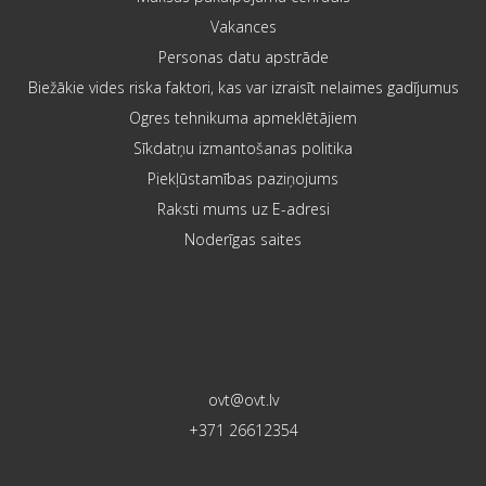
Vakances
Personas datu apstrāde
Biežākie vides riska faktori, kas var izraisīt nelaimes gadījumus
Ogres tehnikuma apmeklētājiem
Sīkdatņu izmantošanas politika
Piekļūstamības paziņojums
Raksti mums uz E-adresi
Noderīgas saites
ovt@ovt.lv
+371 26612354