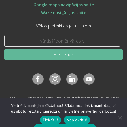
Google maps navigācijas saite
Waze navigācijas saite
Vēlos pieteikties jaunumiem
Pieteikties
2008-2026 Ogres tehnikums. Pārpublicējot informāciju atsauce uz Ogres
tehnikumu obligāta.
Vietnē izmantojam sīkdatnes! Sīkdatnes tiek izmantotas, lai
uzlabotu lietotāju pieredzi un lai vietne pilnvērtīgi darbotos!
Piekrītu!
Nepiekrītu!