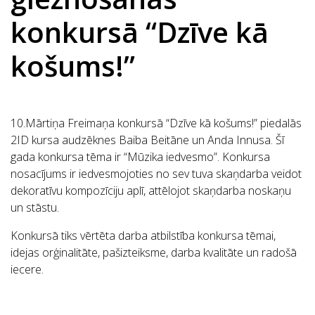
konkursā “Dzīve kā
košums!”
10.Mārtiņa Freimaņa konkursā “Dzīve kā košums!” piedalās
2ID kursa audzēknes Baiba Beitāne un Anda Innusa. Šī
gada konkursa tēma ir “Mūzika iedvesmo”. Konkursa
nosacījums ir iedvesmojoties no sev tuva skaņdarba veidot
dekoratīvu kompozīciju aplī, attēlojot skaņdarba noskaņu
un stāstu.
Konkursā tiks vērtēta darba atbilstība konkursa tēmai,
idejas orģinalitāte, pašizteiksme, darba kvalitāte un radošā
iecere.