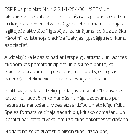
ESF Plus projekta Nr. 4.2.2.1/1/25/I/001 “STEM un
pilsoniskās līdzdalības norises plašākai izglītības pieredzei
un karjeras izvēlei” ietvaros Ogres tehnikumā norisinājās
izglītojoša aktivitāte “Ilgtspējas izaicinājums: ceļš uz zaļāku
nākotni”, ko īstenoja biedrība “Latvijas ilgtspējīgu iepirkumu
asociācija”.
Audzēkņi tika iepazīstināti ar ilgtspējīgu attīstību un aprites
ekonomikas pamatprincipiem un diskutēja par to, kā
ikdienas paradumi – iepakojums, transports, enerģijas
patēriņš – ietekmē vidi un kā tos iespējams mainīt.
Praktiskajā daļā audzēkņi piedalījās aktivitātē “Izlaušanās
kaste”, kur audzēkņi komandās risināja uzdevumus par
resursu izmantošanu, vides aizsardzību un atbildīgu rīcību.
Spēles formāts veicināja sadarbību, kritisko domāšanu un
izpratni par katra cilvēka lomu zaļākas nākotnes veidošanā.
Nodarbība sekmīgi attīstīja pilsoniskās līdzdalības,