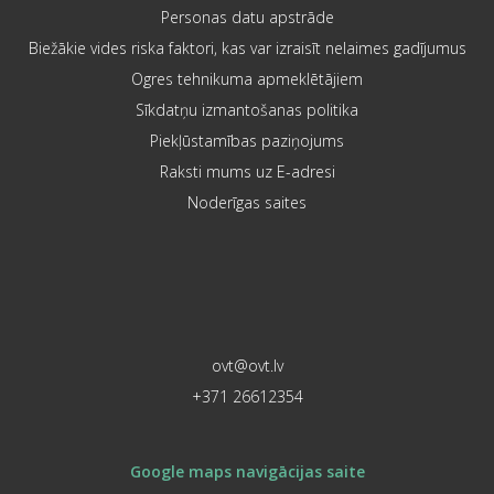
Personas datu apstrāde
Biežākie vides riska faktori, kas var izraisīt nelaimes gadījumus
Ogres tehnikuma apmeklētājiem
Sīkdatņu izmantošanas politika
Piekļūstamības paziņojums
Raksti mums uz E-adresi
Noderīgas saites
ovt@ovt.lv
+371 26612354
Google maps navigācijas saite