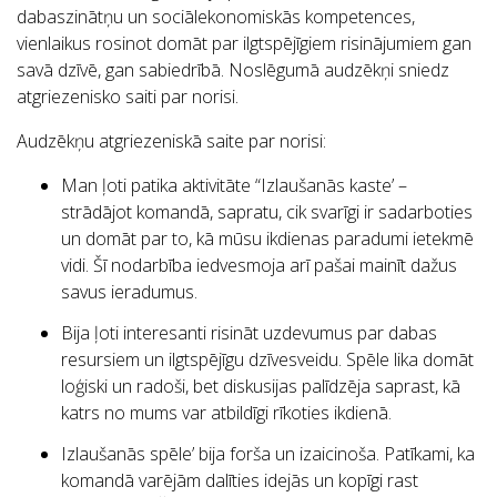
dabaszinātņu un sociālekonomiskās kompetences,
vienlaikus rosinot domāt par ilgtspējīgiem risinājumiem gan
savā dzīvē, gan sabiedrībā. Noslēgumā audzēkņi sniedz
atgriezenisko saiti par norisi.
Audzēkņu atgriezeniskā saite par norisi:
Man ļoti patika aktivitāte “Izlaušanās kaste’ –
strādājot komandā, sapratu, cik svarīgi ir sadarboties
un domāt par to, kā mūsu ikdienas paradumi ietekmē
vidi. Šī nodarbība iedvesmoja arī pašai mainīt dažus
savus ieradumus.
Bija ļoti interesanti risināt uzdevumus par dabas
resursiem un ilgtspējīgu dzīvesveidu. Spēle lika domāt
loģiski un radoši, bet diskusijas palīdzēja saprast, kā
katrs no mums var atbildīgi rīkoties ikdienā.
Izlaušanās spēle’ bija forša un izaicinoša. Patīkami, ka
komandā varējām dalīties idejās un kopīgi rast