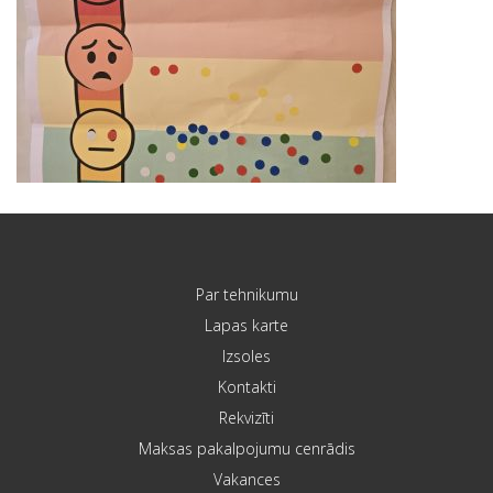
Par tehnikumu
Lapas karte
Izsoles
Kontakti
Rekvizīti
Maksas pakalpojumu cenrādis
Vakances