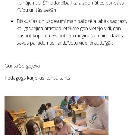
risinājumus. Šī nodarbība lika aizdomāties par savu
rīcību un tās sekām.
Diskusijas un uzdevumi man palīdzēja labāk saprast,
kā ilgtspējīga attīstība ietekmē gan vietējo vidi, gan
pasauli kopumā. Es noteikti mēģināšu mainīt dažus
savus paradumus, lai dzīvotu videi draudzīgāk.
Gunta Sergejeva
Pedagogs karjeras konsultants