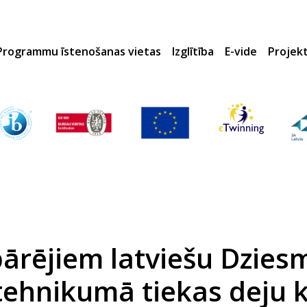
Programmu īstenošanas vietas
Izglītība
E-vide
Projek
pārējiem latviešu Dzies
tehnikumā tiekas deju k