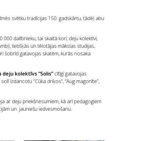
iezīmēs svētku tradīcijas 150. gadskārtu, tādēļ abu
000 dalībnieku, tai skaitā kori, deju kolektīvi,
bļi, lietišķās un tēlotājas mākslas studijas,
kuri šobrīd gatavojas skatēm, kurās nosaka
deju kolektīvs “Solis”
cītīgi gatavojas
 solī izdancotu “Cūka driķos”, “Aug magonīte”,
cēja ar deju priekšnesumiem, kā arī pedagogiem
ocijām un jauniešu iedvesmošanu.