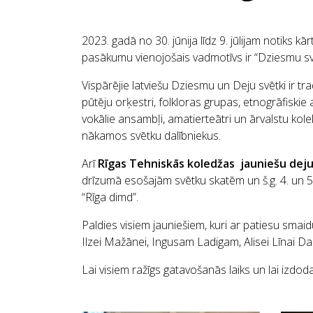
2023. gadā no 30. jūnija līdz 9. jūlijam notiks kā
pasākumu vienojošais vadmotīvs ir “Dziesmu svē
Vispārējie latviešu Dziesmu un Deju svētki ir tr
pūtēju orķestri, folkloras grupas, etnogrāfiskie
vokālie ansambļi, amatierteātri un ārvalstu kole
nākamos svētku dalībniekus.
Arī
Rīgas Tehniskās koledžas jauniešu deju 
drīzumā esošajām svētku skatēm un š.g. 4. un 5. 
“Rīga dimd”.
Paldies visiem jauniešiem, kuri ar patiesu smai
Ilzei Mažānei, Ingusam Ladigam, Alisei Līnai 
Lai visiem ražīgs gatavošanās laiks un lai izdod