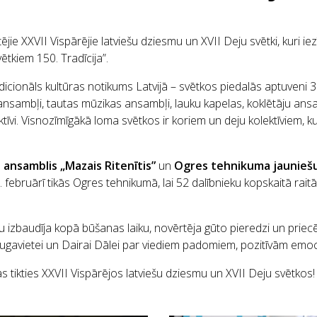
rtējie XXVII Vispārējie latviešu dziesmu un XVII Deju svētki, kuri 
tkiem 150. Tradīcija”.
adicionāls
kultūras
notikums
Latvijā
– svētkos piedalās aptuveni 30 
 ansambļi, tautas mūzikas ansambļi, lauku kapelas, koklētāju ansam
ktīvi. Visnozīmīgākā loma svētkos ir koriem un deju kolektīviem, 
ansamblis „Mazais Ritenītis”
un
Ogres tehnikuma jauniešu 
februārī tikās Ogres tehnikumā, lai 52 dalībnieku kopskaitā raitā
du izbaudīja kopā būšanas laiku, novērtēja gūto pieredzi un prie
Daugavietei un Dairai Dālei par viediem padomiem, pozitīvām em
as tikties XXVII Vispārējos latviešu dziesmu un XVII Deju svētkos!