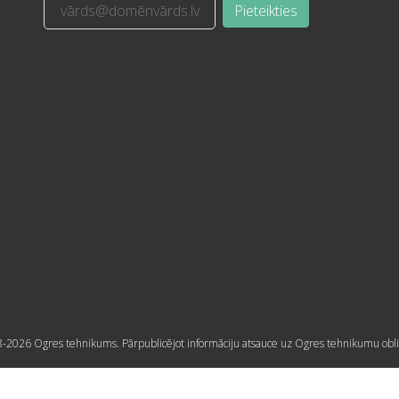
Pieteikties
-2026 Ogres tehnikums. Pārpublicējot informāciju atsauce uz Ogres tehnikumu obli