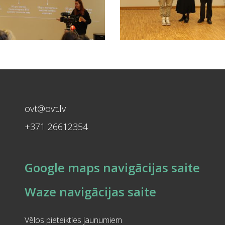
ovt@ovt.lv
+371 26612354
Google maps navigācijas saite
Waze navigācijas saite
Vēlos pieteikties jaunumiem